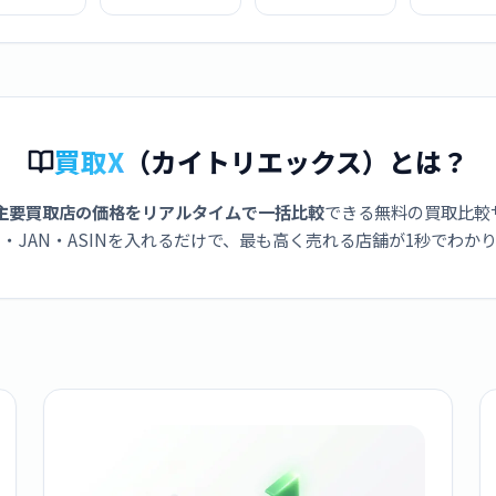
マル暖 CB-
ンヒーター ハイパ
ットコンロ ビスト
スグリル CB
TV-MRD
ワー デカ暖II CB-
ロの達人III CB-
1
STV-DKD2 クリー
BST-3
ム
買取X
（カイトリエックス）とは？
主要買取店の価格をリアルタイムで一括比較
できる無料の買取比較
・JAN・ASINを入れるだけで、最も高く売れる店舗が1秒でわか