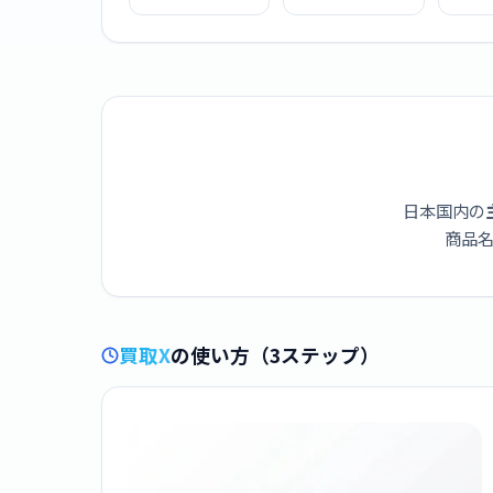
スファンヒーター
モルフォ プレミア
ーブ 
CB-GFH-5
ム CB-AMO-80
S
日本国内の
商品名
買取X
の使い方（3ステップ）