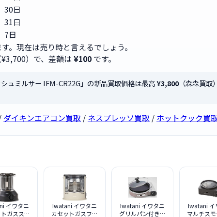
30日
31日
7日
ます。現在は売り時と言えるでしょう。
¥3,700）で、差額は
¥100
です。
ラッシュミルサー IFM-CR22G」の新品買取価格は最高
¥3,800
（森森買取
/
ダイキンエアコン買取
/
ネスプレッソ買取
/
ホットクック買
ani イワタニ
Iwatani イワタニ
Iwatani イワタニ
Iwatani
ットガススト
カセットガスファ
グリルパン付きセ
マルチスモ