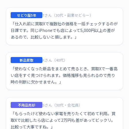
Tさん（30代・副業せどらー）
せどり歴5年
「仕入れ前に買取Xで複数社の価格を一括チェックするのが
日課です。同じiPhoneでも店によって5,000円以上の差が
あるので、比較しないと損します。」
Kさん（40代）
新品買取
「使わなくなった新品をまとめて売るとき、買取Xで一番高
い店をすぐ見つけられます。価格推移も見られるので売り
時の判断に欠かせません。」
Sさん（30代・会社員）
不用品売却
「もらったけど使わない家電を売りたくて初めて利用。買
取Xで比較したら店によって2万円も差があってビックリ。
比較って大事ですね。」