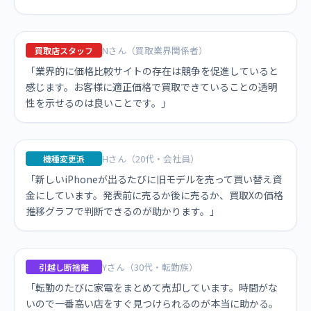
Nさん（買取業界関係者）
買取店スタッフ
「業界的に価格比較サイトの存在は競争を促進していると
感じます。お客様に適正価格で買取できていることの透明
性を示せるのは良いことです。」
Hさん（20代・会社員）
機種変更派
「新しいiPhoneが出るたびに旧モデルを売って買い替え資
金にしています。発表前に売るか後に売るか、買取Xの価格
推移グラフで判断できるのが助かります。」
Yさん（30代・転勤族）
引越し断捨離
「転勤のたびに家電をまとめて売却しています。時間がな
いので一番高い店をすぐ見つけられるのが本当に助かる。