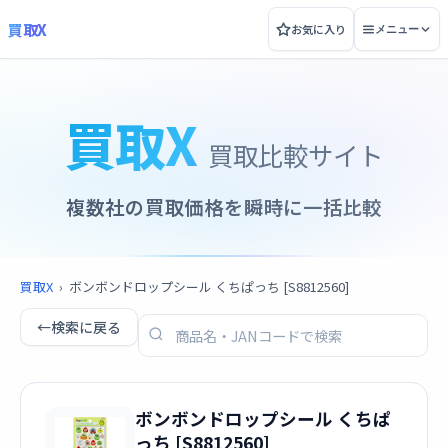
買取X
お気に入り
メニュー
買取X
買取比較サイト
複数社の買取価格を瞬時に一括比較
買取X
›
ボンボンドロップシール くちぱっち [S8812560]
←
検索に戻る
ボンボンドロップシール くちぱ
っち [S8812560]