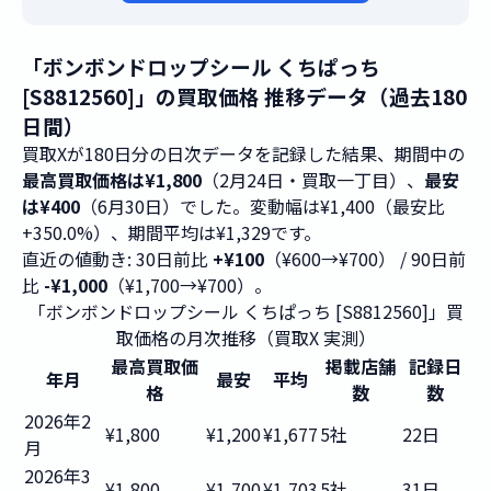
「ボンボンドロップシール くちぱっち
[S8812560]」の買取価格 推移データ（過去180
日間）
買取Xが180日分の日次データを記録した結果、期間中の
最高買取価格は¥1,800
（2月24日・買取一丁目）、
最安
は¥400
（6月30日）でした。変動幅は¥1,400（最安比
+350.0%）、期間平均は¥1,329です。
直近の値動き: 30日前比
+¥100
（¥600→¥700） / 90日前
比
-¥1,000
（¥1,700→¥700）。
「ボンボンドロップシール くちぱっち [S8812560]」買
取価格の月次推移（買取X 実測）
最高買取価
掲載店舗
記録日
年月
最安
平均
格
数
数
2026年2
¥1,800
¥1,200
¥1,677
5社
22日
月
2026年3
¥1,800
¥1,700
¥1,703
5社
31日