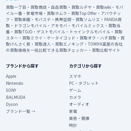
買取一丁目・買取商店・森森買取・買取ルデヤ・買取wiki・モバ
イル一番・家電市場・買取ホムラ・買取Top Offer・アバウテッ
ク・買取楽園・モバステ・携帯空間・買取ソムリエ・PANDA買
取・ドラゴンモバイル・アキモバ・モバイルミックス・買取当
番・買取TOJO・ゲストモバイル・トゥインクルモバイル・買取
スター・買取ミライ・ケータイゴッド・買取オク・ハチ買取・買
取けんさく君・買取達人・買取エノキング・TOMIYA富屋の各社
の買取価格を一括比較できる買取チェッカー・買取比較サイト
ブランドから探す
カテゴリから探す
Apple
スマホ
Nintendo
PC・タブレット
SONY
ゲーム
BALMUDA
カメラ
Dyson
オーディオ
ブランド一覧 →
家電
美容・健康
時計