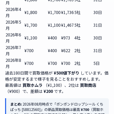
月
2026年4
¥1,800
¥1,700
¥1,736
5社
30日
月
2026年5
¥1,700
¥1,100
¥1,467
5社
31日
月
2026年6
¥1,100
¥400
¥973
4社
30日
月
2026年7
¥700
¥400
¥622
2社
31日
月
2026年8
¥700
¥700
¥700
2社
5日
月
過去180日間で買取価格が
¥500値下がり
しています。価
格が安定するまで様子を見ることをおすすめします。
最高値は
買取ホムラ
（¥1,100）、2位は
買取商店
（¥900）で、差額は
¥200
です。
まとめ:
2026年08月時点で「ボンボンドロップシール くち
ぱっち [S8812560]」の新品買取価格は最高
¥700
（買取ホ