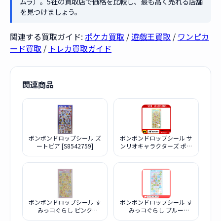
ムラ）。5社の買取店で価格を比較し、最も高く売れる店舗
を見つけましょう。
関連する買取ガイド:
ポケカ買取
/
遊戯王買取
/
ワンピカ
ード買取
/
トレカ買取ガイド
関連商品
ボンボンドロップシール ズ
ボンボンドロップシール サ
ートピア [S8542759]
ンリオキャラクターズ ポム
ポムプリン
ボンボンドロップシール す
ボンボンドロップシール す
みっコぐらし ピンク
みっコぐらし ブルー
[S8812594]
[S8812586]