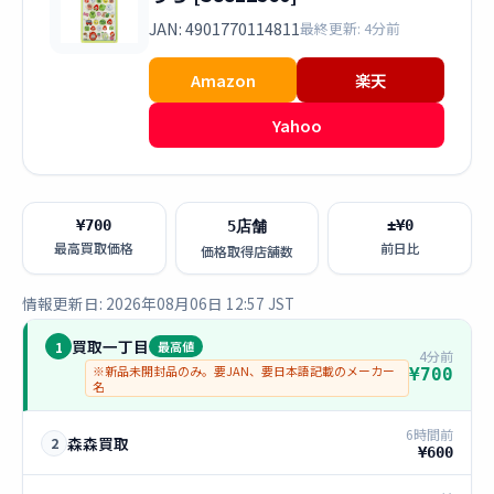
JAN: 4901770114811
最終更新: 4分前
Amazon
楽天
Yahoo
¥700
±¥0
5店舗
最高買取価格
前日比
価格取得店舗数
情報更新日: 2026年08月06日 12:57 JST
買取一丁目
1
最高値
4分前
※新品未開封品のみ。要JAN、要日本語記載のメーカー
¥700
名
6時間前
森森買取
2
¥600