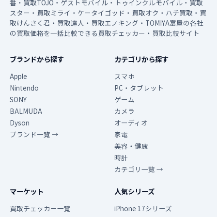
番・買取TOJO・ゲストモバイル・トゥインクルモバイル・買取
スター・買取ミライ・ケータイゴッド・買取オク・ハチ買取・買
取けんさく君・買取達人・買取エノキング・TOMIYA富屋の各社
の買取価格を一括比較できる買取チェッカー・買取比較サイト
ブランドから探す
カテゴリから探す
Apple
スマホ
Nintendo
PC・タブレット
SONY
ゲーム
BALMUDA
カメラ
Dyson
オーディオ
ブランド一覧 →
家電
美容・健康
時計
カテゴリ一覧 →
マーケット
人気シリーズ
買取チェッカー一覧
iPhone 17シリーズ