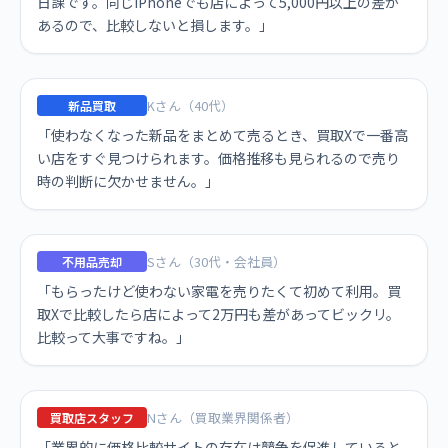
日課です。同じiPhoneでも店によって5,000円以上の差が
あるので、比較しないと損します。」
Kさん（40代）
新品買取
「使わなくなった新品をまとめて売るとき、買取Xで一番高
い店をすぐ見つけられます。価格推移も見られるので売り
時の判断に欠かせません。」
Sさん（30代・会社員）
不用品売却
「もらったけど使わない家電を売りたくて初めて利用。買
取Xで比較したら店によって2万円も差があってビックリ。
比較って大事ですね。」
Nさん（買取業界関係者）
買取店スタッフ
「業界的に価格比較サイトの存在は競争を促進していると