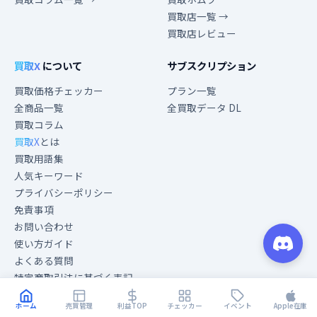
買取店一覧 →
買取店レビュー
買取X
について
サブスクリプション
買取価格チェッカー
プラン一覧
全商品一覧
全買取データ DL
買取コラム
買取X
とは
買取用語集
人気キーワード
プライバシーポリシー
免責事項
お問い合わせ
使い方ガイド
よくある質問
特定商取引法に基づく表記
ホーム
売買管理
利益TOP
チェッカー
イベント
Apple在庫
開発者向け
コミュニティ