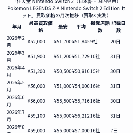
「任天堂 Nintendo Switch 2（日本語・国内専用）
Pokemon LEGENDS Z-A Nintendo Switch 2 Edition セ
ット」買取価格の月次推移（買取X 実測）
最高買取価
掲載店舗
記録日
年月
最安
平均
格
数
数
2026年2
¥52,000
¥51,700
¥51,845
9社
20日
月
2026年3
¥51,900
¥51,200
¥51,729
10社
31日
月
2026年4
¥51,200
¥50,500
¥50,816
15社
30日
月
2026年5
¥56,000
¥51,000
¥54,000
16社
31日
月
2026年6
¥56,000
¥55,500
¥55,716
16社
30日
月
2026年7
¥59,100
¥55,000
¥56,212
16社
31日
月
2026年8
¥59,000
¥55,000
¥57,000
16社
7日