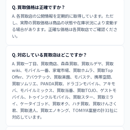
Q. 買取価格は正確ですか？
A. 各買取店の公開情報を定期的に取得しています。ただ
し、実際の買取価格は商品の状態や在庫状況により変動す
る場合があります。正確な価格は各買取店でご確認くださ
い。
Q. 対応している買取店はどこですか？
A. 買取一丁目、買取商店、森森買取、買取ルデヤ、買取
wiki、モバイル一番、家電市場、買取ホムラ、買取Top
Offer、アバウテック、買取楽園、モバステ、携帯空間、
買取ソムリエ、PANDA買取、ドラゴンモバイル、アキモ
バ、モバイルミックス、買取当番、買取TOJO、ゲストモ
バイル、トゥインクルモバイル、買取スター、買取ミラ
イ、ケータイゴッド、買取オク、ハチ買取、買取けんさく
君、買取達人、買取エノキング、TOMIYA富屋の計31社に
対応しています。