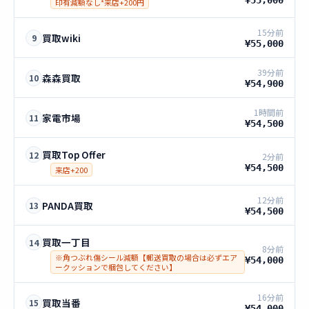
印有減額なし*来店+200円
15分前
買取wiki
9
¥55,000
39分前
森森買取
10
¥54,900
1時間前
家電市場
11
¥54,500
買取Top Offer
12
2分前
¥54,500
来店+200
12分前
PANDA買取
13
¥54,500
買取一丁目
14
8分前
※角つぶれ傷シール減額【郵送買取の場合は必ずエア
¥54,000
ークッションで梱包してください】
16分前
買取当番
15
¥54,000