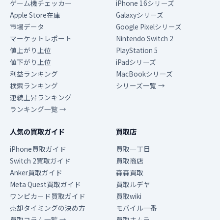
ゲーム機チェッカー
iPhone 16シリーズ
Apple Store在庫
Galaxyシリーズ
市場データ
Google Pixelシリーズ
マーケットレポート
Nintendo Switch 2
値上がり上位
PlayStation 5
値下がり上位
iPadシリーズ
利益ランキング
MacBookシリーズ
検索ランキング
シリーズ一覧 →
連続上昇ランキング
ランキング一覧 →
人気の買取ガイド
買取店
iPhone買取ガイド
買取一丁目
Switch 2買取ガイド
買取商店
Anker買取ガイド
森森買取
Meta Quest買取ガイド
買取ルデヤ
ワンピカード買取ガイド
買取wiki
売却タイミングの決め方
モバイル一番
買取コラム一覧 →
買取ホムラ