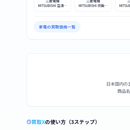
三菱電機
三菱電機
MITSUBISHI 空清脱
MITSUBISHI 炊飯器
MITSU
臭除湿機 MJ-
本炭釜 紬 NJ-
本炭
PHDV24WX-W ホ
BW10F-B 炭漆黒
BW1
ワイト
家電の買取価格一覧
日本国内の
商品名
買取X
の使い方（3ステップ）