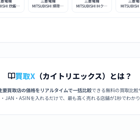
三菱電機
三菱電機
三菱電機
三菱電
BISHI 炊飯器
MITSUBISHI 掃除機
MITSUBISHI IHクッ
MITSUBIS
釜 紬 NJ-
ZUBAQ HC-JD2X-S
キングヒーター M
ロ CS-G3
0F-W 白真珠
シリーズ CS-
G318MS
買取X
（カイトリエックス）とは？
主要買取店の価格をリアルタイムで一括比較
できる無料の買取比較
・JAN・ASINを入れるだけで、最も高く売れる店舗が1秒でわか