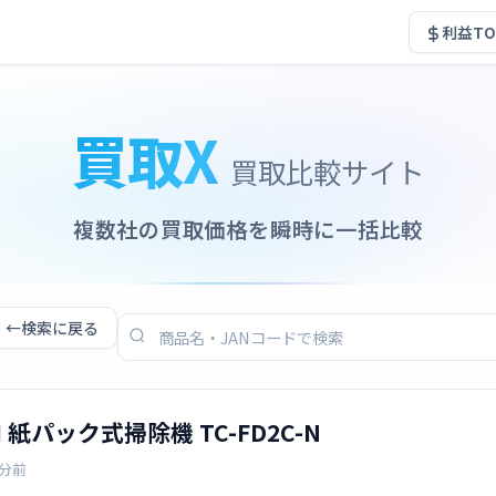
利益TO
買取X
買取比較サイト
複数社の買取価格を瞬時に一括比較
←
検索に戻る
I 紙パック式掃除機 TC-FD2C-N
3分前