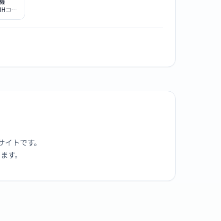
機
H IHコン
21MS
サイトです。
ります。