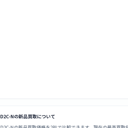
-FD2C-Nの新品買取について
 TC-FD2C-Nの新品買取価格を2社で比較できます。現在の最高買