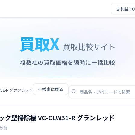
利益TO
買取X
買取比較サイト
複数社の買取価格を瞬時に一括比較
←
検索に戻る
W31-R グランレッド
ィック型掃除機 VC-CLW31-R グランレッド
3分前