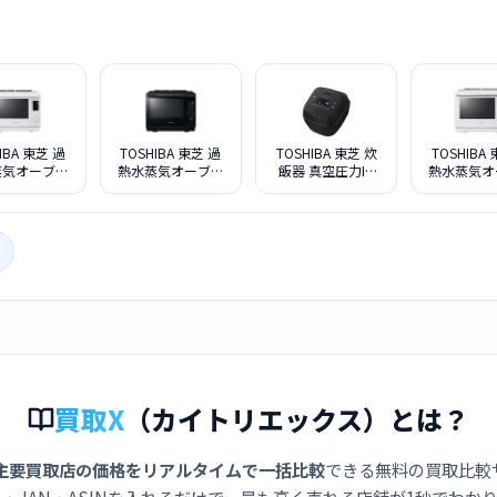
IBA 東芝 過
TOSHIBA 東芝 過
TOSHIBA 東芝 炊
TOSHIBA
蒸気オーブン
熱水蒸気オーブン
飯器 真空圧力IH
熱水蒸気オ
 石窯ドーム
レンジ 石窯ドーム
RC-10SGX K グラ
レンジ 石
000B(W) グ
ER-D3000B(K) グ
ンブラック
ER-D3000
ンホワイト
ランブラック
ランホワ
買取X
（カイトリエックス）とは？
主要買取店の価格をリアルタイムで一括比較
できる無料の買取比較