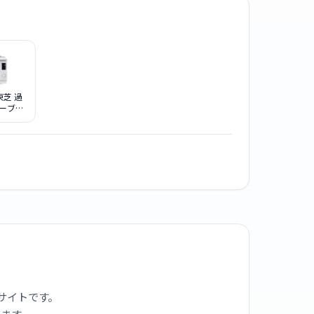
 東芝 過
ーブン
窯ドーム
A-W グ
イト
サイトです。