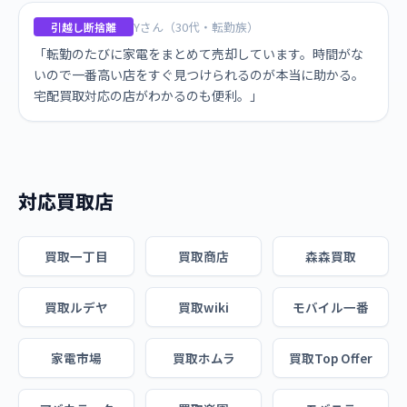
Yさん（30代・転勤族）
引越し断捨離
「転勤のたびに家電をまとめて売却しています。時間がな
いので一番高い店をすぐ見つけられるのが本当に助かる。
宅配買取対応の店がわかるのも便利。」
対応買取店
買取一丁目
買取商店
森森買取
買取ルデヤ
買取wiki
モバイル一番
家電市場
買取ホムラ
買取Top Offer