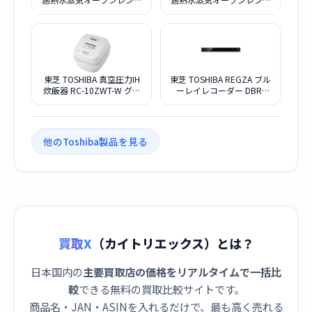
ER-XD7000-W
ER-XD7000-K
東芝 TOSHIBA 真空圧力IH
東芝 TOSHIBA REGZA ブル
炊飯器 RC-10ZWT-W グラ
ーレイレコーダー DBR-
ンホワイト
T2010
他のToshiba製品を見る
買取X
（カイトリエックス）とは？
日本国内の
主要買取店の価格をリアルタイムで一括比
較
できる無料の買取比較サイトです。
商品名・JAN・ASINを入れるだけで、最も高く売れる