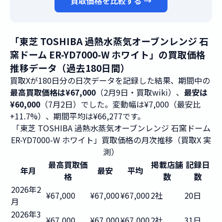
買取価格を比較する →
「東芝 TOSHIBA 過熱水蒸気オーブンレンジ 石
窯ドーム ER-YD7000-W ホワイト」の買取価格
推移データ（過去180日間）
買取Xが180日分の日次データを記録した結果、期間中の
最高買取価格は¥67,000
（2月9日・買取wiki）、
最安は
¥60,000
（7月2日）でした。変動幅は¥7,000（最安比
+11.7%）、期間平均は¥66,277です。
「東芝 TOSHIBA 過熱水蒸気オーブンレンジ 石窯ドーム
ER-YD7000-W ホワイト」買取価格の月次推移（買取X 実
測）
最高買取価
掲載店舗
記録日
年月
最安
平均
格
数
数
2026年2
¥67,000
¥67,000
¥67,000
2社
20日
月
2026年3
¥67,000
¥67,000
¥67,000
2社
31日