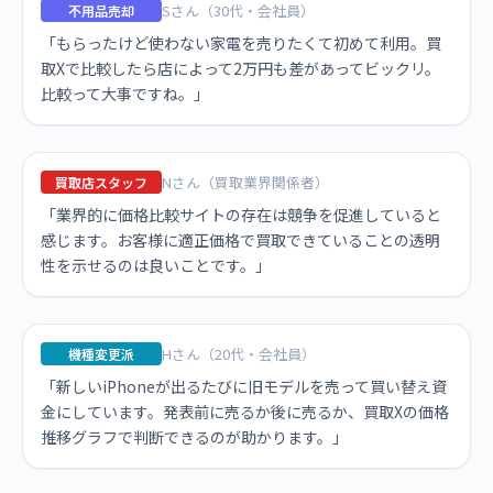
Sさん（30代・会社員）
不用品売却
「もらったけど使わない家電を売りたくて初めて利用。買
取Xで比較したら店によって2万円も差があってビックリ。
比較って大事ですね。」
Nさん（買取業界関係者）
買取店スタッフ
「業界的に価格比較サイトの存在は競争を促進していると
感じます。お客様に適正価格で買取できていることの透明
性を示せるのは良いことです。」
Hさん（20代・会社員）
機種変更派
「新しいiPhoneが出るたびに旧モデルを売って買い替え資
金にしています。発表前に売るか後に売るか、買取Xの価格
推移グラフで判断できるのが助かります。」