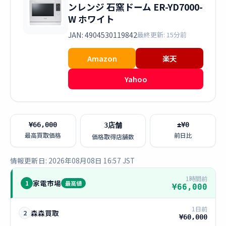
ンレンジ 石窯ドーム ER-YD7000-
W ホワイト
JAN: 4904530119842
最終更新: 15分前
Amazon
楽天
Yahoo
¥66,000
±¥0
3店舗
最高買取価格
前日比
価格取得店舗数
情報更新日: 2026年08月08日 16:57 JST
1時間前
家電市場
1
最高値
¥66,000
1日前
森森買取
2
¥60,000