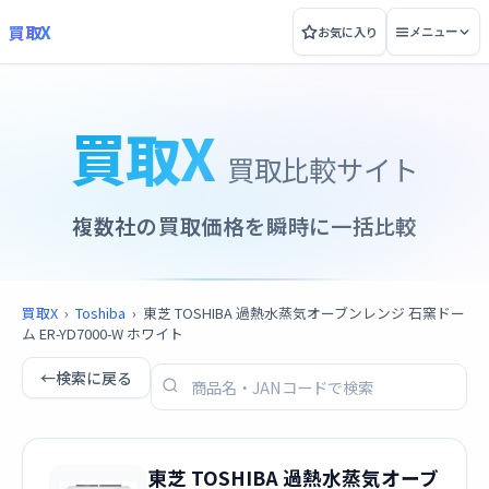
買取X
お気に入り
メニュー
買取X
買取比較サイト
複数社の買取価格を瞬時に一括比較
買取X
›
Toshiba
›
東芝 TOSHIBA 過熱水蒸気オーブンレンジ 石窯ドー
ム ER-YD7000-W ホワイト
←
検索に戻る
東芝 TOSHIBA 過熱水蒸気オーブ