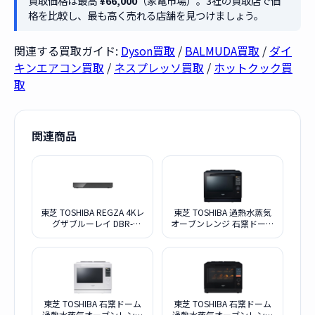
買取価格は最高
¥66,000
（家電市場）。3社の買取店で価
格を比較し、最も高く売れる店舗を見つけましょう。
関連する買取ガイド:
Dyson買取
/
BALMUDA買取
/
ダイ
キンエアコン買取
/
ネスプレッソ買取
/
ホットクック買
取
関連商品
東芝 TOSHIBA REGZA 4Kレ
東芝 TOSHIBA 過熱水蒸気
グザブルーレイ DBR-
オーブンレンジ 石窯ドーム
4KZ400
ER-YD7000-K ブラック
東芝 TOSHIBA 石窯ドーム
東芝 TOSHIBA 石窯ドーム
過熱水蒸気オーブンレンジ
過熱水蒸気オーブンレンジ