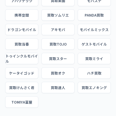
アバウテック
買取楽園
モバステ
携帯空間
買取ソムリエ
PANDA買取
ドラゴンモバイル
アキモバ
モバイルミックス
買取当番
買取TOJO
ゲストモバイル
トゥインクルモバイ
買取スター
買取ミライ
ル
ケータイゴッド
買取オク
ハチ買取
買取けんさく君
買取達人
買取エノキング
TOMIYA富屋