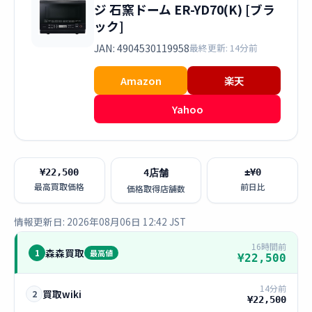
ジ 石窯ドーム ER-YD70(K) [ブラ
ック]
JAN: 4904530119958
最終更新: 14分前
Amazon
楽天
Yahoo
¥22,500
±¥0
4店舗
最高買取価格
前日比
価格取得店舗数
情報更新日: 2026年08月06日 12:42 JST
16時間前
森森買取
1
最高値
¥22,500
14分前
買取wiki
2
¥22,500