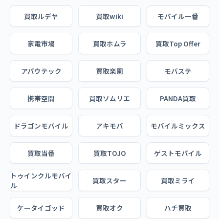
買取ルデヤ
買取wiki
モバイル一番
家電市場
買取ホムラ
買取Top Offer
アバウテック
買取楽園
モバステ
携帯空間
買取ソムリエ
PANDA買取
ドラゴンモバイル
アキモバ
モバイルミックス
買取当番
買取TOJO
ゲストモバイル
トゥインクルモバイ
買取スター
買取ミライ
ル
ケータイゴッド
買取オク
ハチ買取