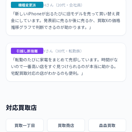
Hさん（20代・会社員）
機種変更派
「新しいiPhoneが出るたびに旧モデルを売って買い替え資
金にしています。発表前に売るか後に売るか、買取Xの価格
推移グラフで判断できるのが助かります。」
Yさん（30代・転勤族）
引越し断捨離
「転勤のたびに家電をまとめて売却しています。時間がな
いので一番高い店をすぐ見つけられるのが本当に助かる。
宅配買取対応の店がわかるのも便利。」
対応買取店
買取一丁目
買取商店
森森買取