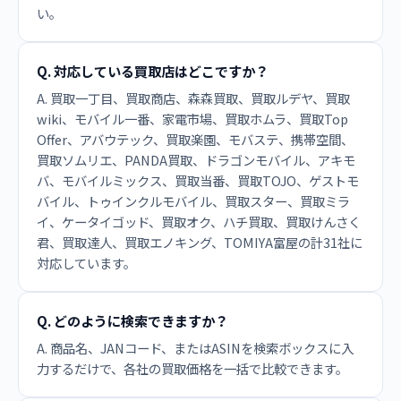
い。
Q. 対応している買取店はどこですか？
A. 買取一丁目、買取商店、森森買取、買取ルデヤ、買取
wiki、モバイル一番、家電市場、買取ホムラ、買取Top
Offer、アバウテック、買取楽園、モバステ、携帯空間、
買取ソムリエ、PANDA買取、ドラゴンモバイル、アキモ
バ、モバイルミックス、買取当番、買取TOJO、ゲストモ
バイル、トゥインクルモバイル、買取スター、買取ミラ
イ、ケータイゴッド、買取オク、ハチ買取、買取けんさく
君、買取達人、買取エノキング、TOMIYA富屋の計31社に
対応しています。
Q. どのように検索できますか？
A. 商品名、JANコード、またはASINを検索ボックスに入
力するだけで、各社の買取価格を一括で比較できます。