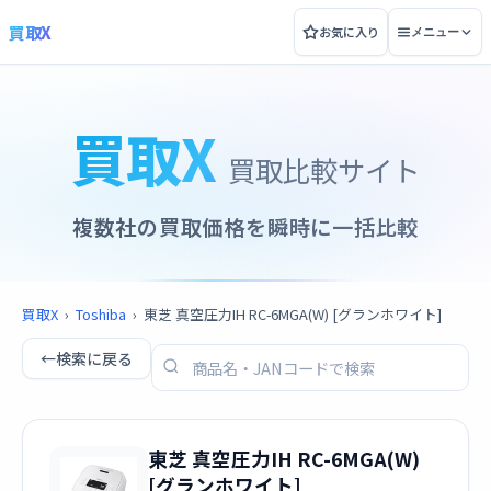
買取X
お気に入り
メニュー
買取X
買取比較サイト
複数社の買取価格を瞬時に一括比較
買取X
›
Toshiba
›
東芝 真空圧力IH RC-6MGA(W) [グランホワイト]
←
検索に戻る
東芝 真空圧力IH RC-6MGA(W)
[グランホワイト]