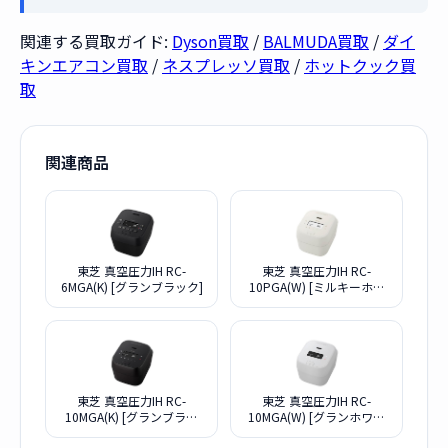
関連する買取ガイド:
Dyson買取
/
BALMUDA買取
/
ダイ
キンエアコン買取
/
ネスプレッソ買取
/
ホットクック買
取
関連商品
東芝 真空圧力IH RC-
東芝 真空圧力IH RC-
6MGA(K) [グランブラック]
10PGA(W) [ミルキーホワ
イト]
東芝 真空圧力IH RC-
東芝 真空圧力IH RC-
10MGA(K) [グランブラッ
10MGA(W) [グランホワイ
ク]
ト]