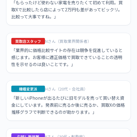
「もらったけど使わない家電を売りたくて初めて利用。買
取Xで比較したら店によって2万円も差があってビックリ。
比較って大事ですね。」
Nさん（買取業界関係者）
買取店スタッフ
「業界的に価格比較サイトの存在は競争を促進していると
感じます。お客様に適正価格で買取できていることの透明
性を示せるのは良いことです。」
Hさん（20代・会社員）
機種変更派
「新しいiPhoneが出るたびに旧モデルを売って買い替え資
金にしています。発表前に売るか後に売るか、買取Xの価格
推移グラフで判断できるのが助かります。」
Yさん（30代・転勤族）
引越し断捨離