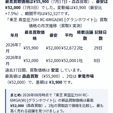
最高買取価格は¥55,900
（7月17日・森森買取）、
最安は
¥52,000
（7月3日）でした。変動幅は¥3,900（最安比
+7.5%）、期間平均は¥52,527です。
「東芝 真空圧力IH RC-6MGA(W) [グランホワイト]」買取
価格の月次推移（買取X 実測）
最高買取価
掲載店舗
記録日
年月
最安
平均
格
数
数
2026年7
¥55,900
¥52,000
¥52,672
2社
29日
月
2026年8
¥52,000
¥52,000
¥52,000
1社
8日
月
過去37日間、買取価格は
安定
しています。
最高値は
森森買取
（¥55,900）、2位は
家電市場
（¥52,000）で、差額は
¥3,900
です。
まとめ:
2026年08月時点で「東芝 真空圧力IH RC-
6MGA(W) [グランホワイト]」の新品買取価格は最高
¥52,000
（森森買取）。2社の買取店で価格を比較し、最も
高く売れる店舗を見つけましょう。