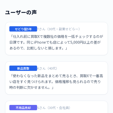
ユーザーの声
Tさん（30代・副業せどらー）
せどり歴5年
「仕入れ前に買取Xで複数社の価格を一括チェックするのが
日課です。同じiPhoneでも店によって5,000円以上の差が
あるので、比較しないと損します。」
Kさん（40代）
新品買取
「使わなくなった新品をまとめて売るとき、買取Xで一番高
い店をすぐ見つけられます。価格推移も見られるので売り
時の判断に欠かせません。」
Sさん（30代・会社員）
不用品売却