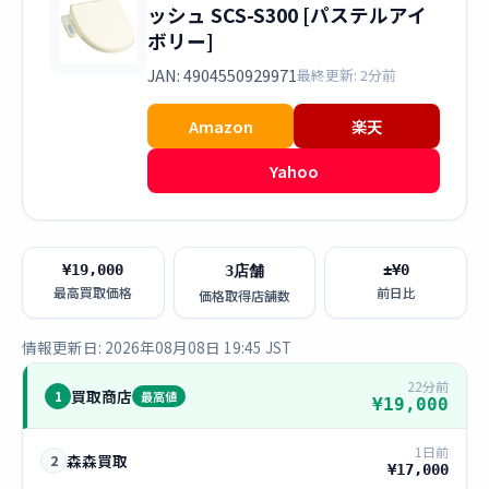
ッシュ SCS-S300 [パステルアイ
ボリー]
JAN: 4904550929971
最終更新: 2分前
Amazon
楽天
Yahoo
¥19,000
±¥0
3店舗
最高買取価格
前日比
価格取得店舗数
情報更新日: 2026年08月08日 19:45 JST
22分前
買取商店
1
最高値
¥19,000
1日前
森森買取
2
¥17,000