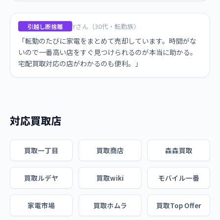
Yさん（30代・転勤族）
引越し断捨離
「転勤のたびに家電をまとめて売却しています。時間がな
いので一番高い店をすぐ見つけられるのが本当に助かる。
宅配買取対応の店がわかるのも便利。」
対応買取店
買取一丁目
買取商店
森森買取
買取ルデヤ
買取wiki
モバイル一番
家電市場
買取ホムラ
買取Top Offer