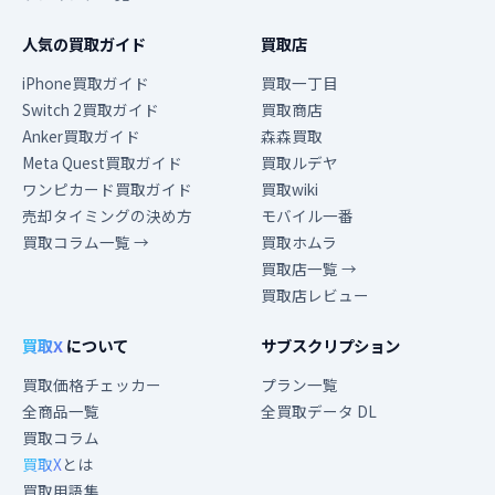
人気の買取ガイド
買取店
iPhone買取ガイド
買取一丁目
Switch 2買取ガイド
買取商店
Anker買取ガイド
森森買取
Meta Quest買取ガイド
買取ルデヤ
ワンピカード買取ガイド
買取wiki
売却タイミングの決め方
モバイル一番
買取コラム一覧 →
買取ホムラ
買取店一覧 →
買取店レビュー
買取X
について
サブスクリプション
買取価格チェッカー
プラン一覧
全商品一覧
全買取データ DL
買取コラム
買取X
とは
買取用語集