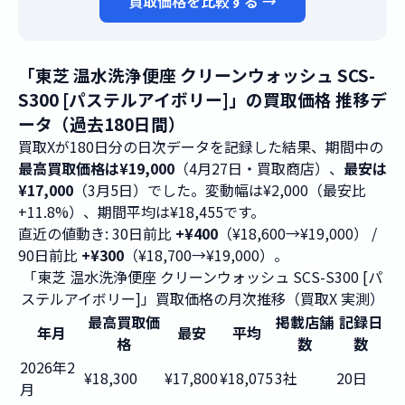
買取価格を比較する →
「東芝 温水洗浄便座 クリーンウォッシュ SCS-
S300 [パステルアイボリー]」の買取価格 推移デ
ータ（過去180日間）
買取Xが180日分の日次データを記録した結果、期間中の
最高買取価格は¥19,000
（4月27日・買取商店）、
最安は
¥17,000
（3月5日）でした。変動幅は¥2,000（最安比
+11.8%）、期間平均は¥18,455です。
直近の値動き: 30日前比
+¥400
（¥18,600→¥19,000） /
90日前比
+¥300
（¥18,700→¥19,000）。
「東芝 温水洗浄便座 クリーンウォッシュ SCS-S300 [パ
ステルアイボリー]」買取価格の月次推移（買取X 実測）
最高買取価
掲載店舗
記録日
年月
最安
平均
格
数
数
2026年2
¥18,300
¥17,800
¥18,075
3社
20日
月