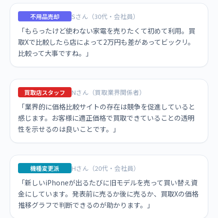
Sさん（30代・会社員）
不用品売却
「もらったけど使わない家電を売りたくて初めて利用。買
取Xで比較したら店によって2万円も差があってビックリ。
比較って大事ですね。」
Nさん（買取業界関係者）
買取店スタッフ
「業界的に価格比較サイトの存在は競争を促進していると
感じます。お客様に適正価格で買取できていることの透明
性を示せるのは良いことです。」
Hさん（20代・会社員）
機種変更派
「新しいiPhoneが出るたびに旧モデルを売って買い替え資
金にしています。発表前に売るか後に売るか、買取Xの価格
推移グラフで判断できるのが助かります。」