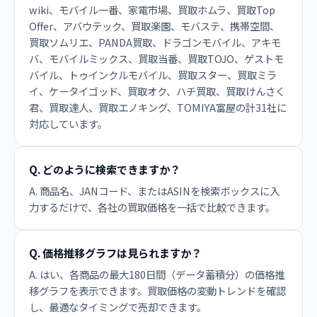
wiki、モバイル一番、家電市場、買取ホムラ、買取Top
Offer、アバウテック、買取楽園、モバステ、携帯空間、
買取ソムリエ、PANDA買取、ドラゴンモバイル、アキモ
バ、モバイルミックス、買取当番、買取TOJO、ゲストモ
バイル、トゥインクルモバイル、買取スター、買取ミラ
イ、ケータイゴッド、買取オク、ハチ買取、買取けんさく
君、買取達人、買取エノキング、TOMIYA富屋の計31社に
対応しています。
Q. どのように検索できますか？
A. 商品名、JANコード、またはASINを検索ボックスに入
力するだけで、各社の買取価格を一括で比較できます。
Q. 価格推移グラフは見られますか？
A. はい、各商品の最大180日間（データ蓄積分）の価格推
移グラフを表示できます。買取価格の変動トレンドを確認
し、最適なタイミングで売却できます。