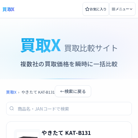
買取X
お気に入り
メニュー
買取X
買取比較サイト
複数社の買取価格を瞬時に一括比較
←
検索に戻る
買取X
›
やきたて KAT-B131
やきたて KAT-B131