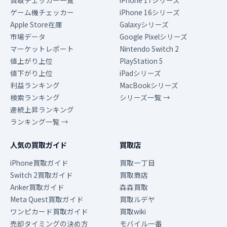
買取チェッカー一覧
iPhone 17シリーズ
ゲーム機チェッカー
iPhone 16シリーズ
Apple Store在庫
Galaxyシリーズ
市場データ
Google Pixelシリーズ
マーケットレポート
Nintendo Switch 2
値上がり上位
PlayStation 5
値下がり上位
iPadシリーズ
利益ランキング
MacBookシリーズ
検索ランキング
シリーズ一覧 →
連続上昇ランキング
ランキング一覧 →
人気の買取ガイド
買取店
iPhone買取ガイド
買取一丁目
Switch 2買取ガイド
買取商店
Anker買取ガイド
森森買取
Meta Quest買取ガイド
買取ルデヤ
ワンピカード買取ガイド
買取wiki
売却タイミングの決め方
モバイル一番