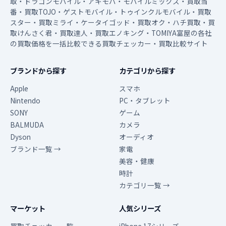
取・ドラゴンモバイル・アキモバ・モバイルミックス・買取当
番・買取TOJO・ゲストモバイル・トゥインクルモバイル・買取
スター・買取ミライ・ケータイゴッド・買取オク・ハチ買取・買
取けんさく君・買取達人・買取エノキング・TOMIYA富屋の各社
の買取価格を一括比較できる買取チェッカー・買取比較サイト
ブランドから探す
カテゴリから探す
Apple
スマホ
Nintendo
PC・タブレット
SONY
ゲーム
BALMUDA
カメラ
Dyson
オーディオ
ブランド一覧 →
家電
美容・健康
時計
カテゴリ一覧 →
マーケット
人気シリーズ