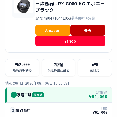
ー炊飯器 JRX-G060-KG エボニー
ブラック
JAN: 4904710441053
最終更新: 6分前
Amazon
楽天
Yahoo
¥62,000
±¥0
7店舗
最高買取価格
前日比
価格取得店舗数
情報更新日: 2026年08月06日 10:20 JST
1時間前
家電市場
1
最高値
¥62,000
1日前
買取商店
2
¥61,000