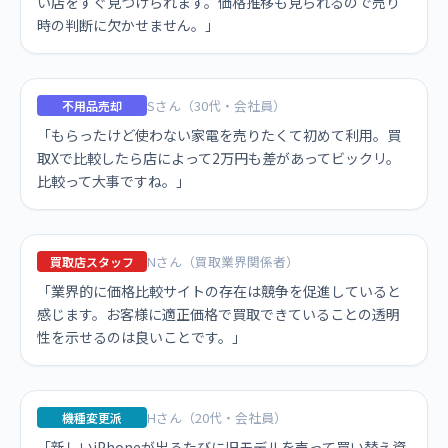
い店をすぐ見つけられます。価格推移も見られるので売り
時の判断に欠かせません。」
Sさん（30代・会社員）
不用品売却
「もらったけど使わない家電を売りたくて初めて利用。買
取Xで比較したら店によって2万円も差があってビックリ。
比較って大事ですね。」
Nさん（買取業界関係者）
買取店スタッフ
「業界的に価格比較サイトの存在は競争を促進していると
感じます。お客様に適正価格で買取できていることの透明
性を示せるのは良いことです。」
Hさん（20代・会社員）
機種変更派
「新しいiPhoneが出るたびに旧モデルを売って買い替え資