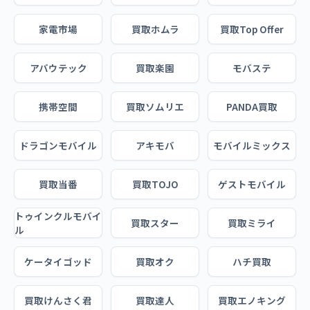
家電市場
買取ホムラ
買取Top Offer
アバウテック
買取楽園
モバステ
携帯空間
買取ソムリエ
PANDA買取
ドラゴンモバイル
アキモバ
モバイルミックス
買取当番
買取TOJO
ゲストモバイル
トゥインクルモバイ
買取スター
買取ミライ
ル
ケータイゴッド
買取オク
ハチ買取
買取けんさく君
買取達人
買取エノキング