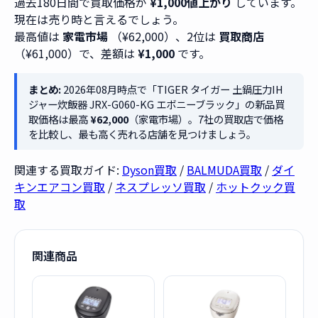
過去180日間で買取価格が
¥1,000値上がり
しています。
現在は売り時と言えるでしょう。
最高値は
家電市場
（¥62,000）、2位は
買取商店
（¥61,000）で、差額は
¥1,000
です。
まとめ:
2026年08月時点で「TIGER タイガー 土鍋圧力IH
ジャー炊飯器 JRX-G060-KG エボニーブラック」の新品買
取価格は最高
¥62,000
（家電市場）。7社の買取店で価格
を比較し、最も高く売れる店舗を見つけましょう。
関連する買取ガイド:
Dyson買取
/
BALMUDA買取
/
ダイ
キンエアコン買取
/
ネスプレッソ買取
/
ホットクック買
取
関連商品