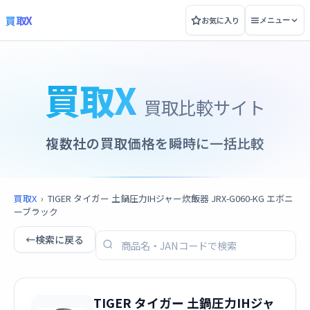
買取X
お気に入り
メニュー
買取X
買取比較サイト
複数社の買取価格を瞬時に一括比較
買取X
›
TIGER タイガー 土鍋圧力IHジャー炊飯器 JRX-G060-KG エボニ
ーブラック
←
検索に戻る
TIGER タイガー 土鍋圧力IHジャ