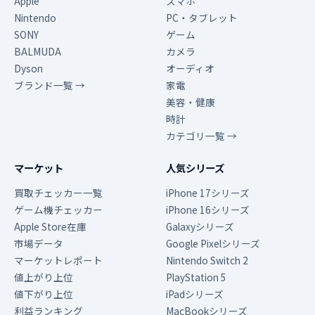
Apple
スマホ
Nintendo
PC・タブレット
SONY
ゲーム
BALMUDA
カメラ
Dyson
オーディオ
ブランド一覧 →
家電
美容・健康
時計
カテゴリ一覧 →
マーケット
人気シリーズ
買取チェッカー一覧
iPhone 17シリーズ
ゲーム機チェッカー
iPhone 16シリーズ
Apple Store在庫
Galaxyシリーズ
市場データ
Google Pixelシリーズ
マーケットレポート
Nintendo Switch 2
値上がり上位
PlayStation 5
値下がり上位
iPadシリーズ
利益ランキング
MacBookシリーズ