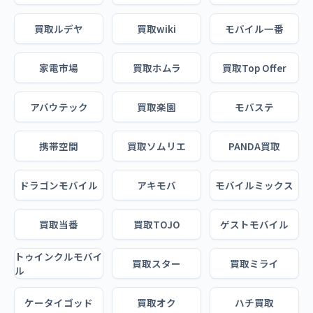
買取ルデヤ
買取wiki
モバイル一番
家電市場
買取ホムラ
買取Top Offer
アバウテック
買取楽園
モバステ
携帯空間
買取ソムリエ
PANDA買取
ドラゴンモバイル
アキモバ
モバイルミックス
買取当番
買取TOJO
ゲストモバイル
トゥインクルモバイ
買取スター
買取ミライ
ル
ケータイゴッド
買取オク
ハチ買取