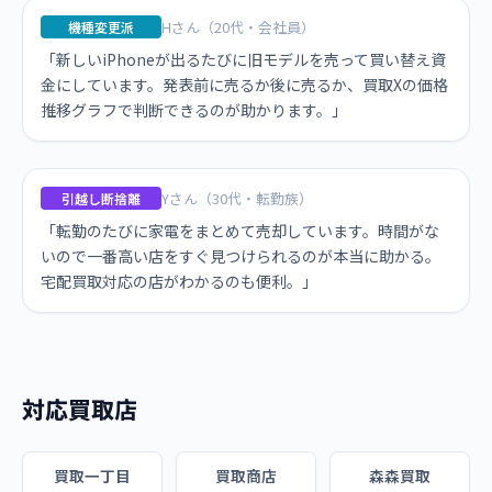
Hさん（20代・会社員）
機種変更派
「新しいiPhoneが出るたびに旧モデルを売って買い替え資
金にしています。発表前に売るか後に売るか、買取Xの価格
推移グラフで判断できるのが助かります。」
Yさん（30代・転勤族）
引越し断捨離
「転勤のたびに家電をまとめて売却しています。時間がな
いので一番高い店をすぐ見つけられるのが本当に助かる。
宅配買取対応の店がわかるのも便利。」
対応買取店
買取一丁目
買取商店
森森買取