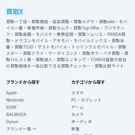
買取X
買取一丁目・買取商店・森森買取・買取ルデヤ・買取wiki・モバ
イル一番・家電市場・買取ホムラ・買取Top Offer・アバウテッ
ク・買取楽園・モバステ・携帯空間・買取ソムリエ・PANDA買
取・ドラゴンモバイル・アキモバ・モバイルミックス・買取当
番・買取TOJO・ゲストモバイル・トゥインクルモバイル・買取
スター・買取ミライ・ケータイゴッド・買取オク・ハチ買取・買
取けんさく君・買取達人・買取エノキング・TOMIYA富屋の各社
の買取価格を一括比較できる買取チェッカー・買取比較サイト
ブランドから探す
カテゴリから探す
Apple
スマホ
Nintendo
PC・タブレット
SONY
ゲーム
BALMUDA
カメラ
Dyson
オーディオ
ブランド一覧 →
家電