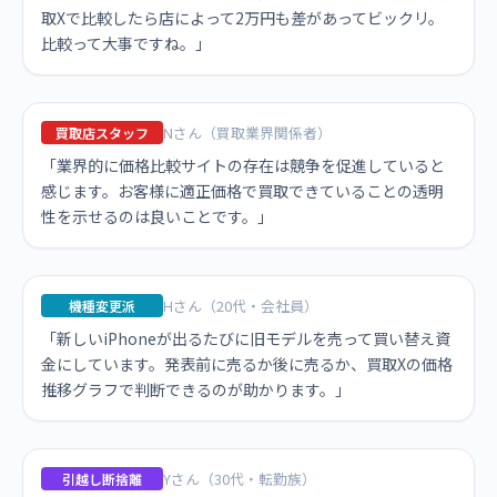
取Xで比較したら店によって2万円も差があってビックリ。
比較って大事ですね。」
Nさん（買取業界関係者）
買取店スタッフ
「業界的に価格比較サイトの存在は競争を促進していると
感じます。お客様に適正価格で買取できていることの透明
性を示せるのは良いことです。」
Hさん（20代・会社員）
機種変更派
「新しいiPhoneが出るたびに旧モデルを売って買い替え資
金にしています。発表前に売るか後に売るか、買取Xの価格
推移グラフで判断できるのが助かります。」
Yさん（30代・転勤族）
引越し断捨離