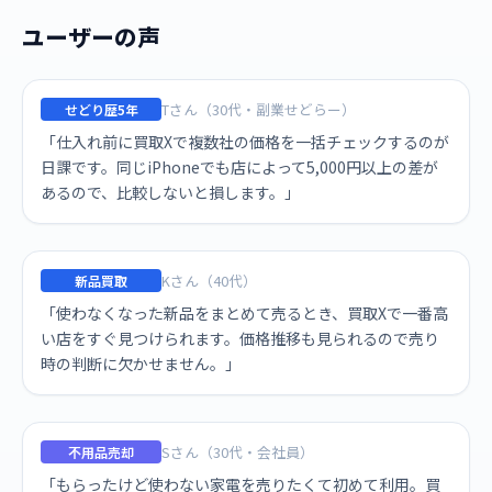
ユーザーの声
Tさん（30代・副業せどらー）
せどり歴5年
「仕入れ前に買取Xで複数社の価格を一括チェックするのが
日課です。同じiPhoneでも店によって5,000円以上の差が
あるので、比較しないと損します。」
Kさん（40代）
新品買取
「使わなくなった新品をまとめて売るとき、買取Xで一番高
い店をすぐ見つけられます。価格推移も見られるので売り
時の判断に欠かせません。」
Sさん（30代・会社員）
不用品売却
「もらったけど使わない家電を売りたくて初めて利用。買