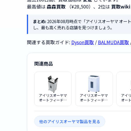
最高値は
森森買取
（¥28,500）、2位は
買取wiki
まとめ:
2026年08月時点で「アイリスオーヤマ オートフ
し、最も高く売れる店舗を見つけましょう。
関連する買取ガイド:
Dyson買取
/
BALMUDA買取
関連商品
アイリスオーヤマ
アイリスオーヤマ
アイ
オートフィードシ
オートフィードシ
オー
ュレッダー グレー
ュレッダー
ュレッ
AFS150HC-H
AFS100M
A
他のアイリスオーヤマ製品を見る