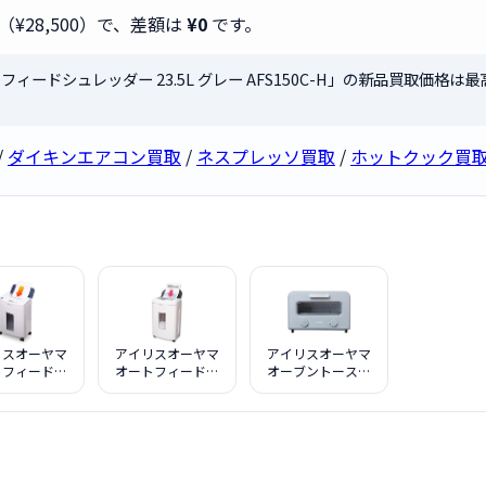
（¥28,500）で、差額は
¥0
です。
ィードシュレッダー 23.5L グレー AFS150C-H」の新品買取価格は最
/
ダイキンエアコン買取
/
ネスプレッソ買取
/
ホットクック買
リスオーヤマ
アイリスオーヤマ
アイリスオーヤマ
トフィードシ
オートフィードシ
オーブントースタ
ダー 13.7L
ュレッダー 22L ホ
ーSOT-401-H
FS60M
ワイト AFS100C-
W