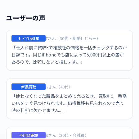
ユーザーの声
Tさん（30代・副業せどらー）
せどり歴5年
「仕入れ前に買取Xで複数社の価格を一括チェックするのが
日課です。同じiPhoneでも店によって5,000円以上の差が
あるので、比較しないと損します。」
Kさん（40代）
新品買取
「使わなくなった新品をまとめて売るとき、買取Xで一番高
い店をすぐ見つけられます。価格推移も見られるので売り
時の判断に欠かせません。」
Sさん（30代・会社員）
不用品売却