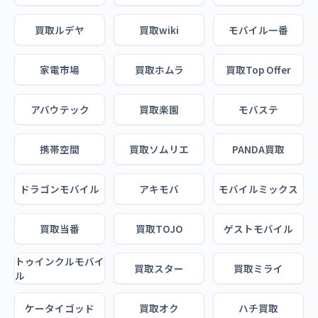
買取ルデヤ
買取wiki
モバイル一番
家電市場
買取ホムラ
買取Top Offer
アバウテック
買取楽園
モバステ
携帯空間
買取ソムリエ
PANDA買取
ドラゴンモバイル
アキモバ
モバイルミックス
買取当番
買取TOJO
ゲストモバイル
トゥインクルモバイ
買取スター
買取ミライ
ル
ケータイゴッド
買取オク
ハチ買取