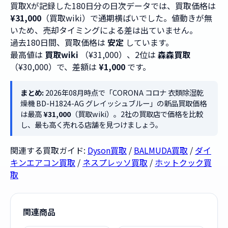
買取Xが記録した180日分の日次データでは、買取価格は
¥31,000
（買取wiki）で通期横ばいでした。値動きが無
いため、売却タイミングによる差は出ていません。
過去180日間、買取価格は
安定
しています。
最高値は
買取wiki
（¥31,000）、2位は
森森買取
（¥30,000）で、差額は
¥1,000
です。
まとめ:
2026年08月時点で「CORONA コロナ 衣類除湿乾
燥機 BD-H1824-AG グレイッシュブルー」の新品買取価格
は最高
¥31,000
（買取wiki）。2社の買取店で価格を比較
し、最も高く売れる店舗を見つけましょう。
関連する買取ガイド:
Dyson買取
/
BALMUDA買取
/
ダイ
キンエアコン買取
/
ネスプレッソ買取
/
ホットクック買
取
関連商品