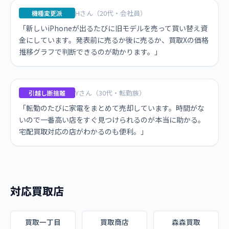
Hさん（20代・会社員）
機種変更派
「新しいiPhoneが出るたびに旧モデルを売って買い替え資
金にしています。発表前に売るか後に売るか、買取Xの価格
推移グラフで判断できるのが助かります。」
Yさん（30代・転勤族）
引越し断捨離
「転勤のたびに家電をまとめて売却しています。時間がな
いので一番高い店をすぐ見つけられるのが本当に助かる。
宅配買取対応の店がわかるのも便利。」
対応買取店
買取一丁目
買取商店
森森買取