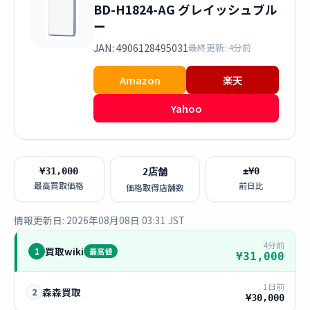
BD-H1824-AG グレイッシュブル
ー
JAN: 4906128495031
最終更新: 4分前
Amazon
楽天
Yahoo
¥31,000
±¥0
2店舗
最高買取価格
前日比
価格取得店舗数
情報更新日: 2026年08月08日 03:31 JST
4分前
買取wiki
1
最高値
¥31,000
1日前
森森買取
2
¥30,000