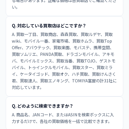
る場合があります。正確な価格は各買取店でご確認くださ
い。
Q. 対応している買取店はどこですか？
A. 買取一丁目、買取商店、森森買取、買取ルデヤ、買取
wiki、モバイル一番、家電市場、買取ホムラ、買取Top
Offer、アバウテック、買取楽園、モバステ、携帯空間、
買取ソムリエ、PANDA買取、ドラゴンモバイル、アキモ
バ、モバイルミックス、買取当番、買取TOJO、ゲストモ
バイル、トゥインクルモバイル、買取スター、買取ミラ
イ、ケータイゴッド、買取オク、ハチ買取、買取けんさく
君、買取達人、買取エノキング、TOMIYA富屋の計31社に
対応しています。
Q. どのように検索できますか？
A. 商品名、JANコード、またはASINを検索ボックスに入
力するだけで、各社の買取価格を一括で比較できます。