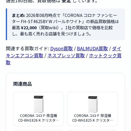
過去180日間、買取価格は
安定
しています。
まとめ:
2026年08月時点で「CORONA コロナ ファンヒー
ター FH-ST4625BY W パールホワイト」の新品買取価格は
最高
¥22,000
（買取wiki）。1社の買取店で価格を比較
し、最も高く売れる店舗を見つけましょう。
関連する買取ガイド:
Dyson買取
/
BALMUDA買取
/
ダイ
キンエアコン買取
/
ネスプレッソ買取
/
ホットクック買
取
関連商品
CORONA コロナ 除湿機
CORONA コロナ 除湿機
CD-WH1826 K クリスタル
CD-WH1825 K クリスタル
ブラック
ブラック