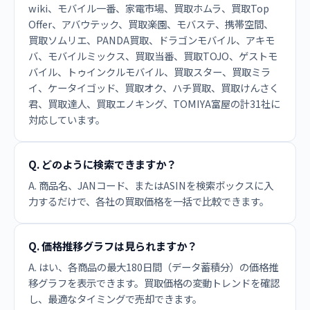
wiki、モバイル一番、家電市場、買取ホムラ、買取Top
Offer、アバウテック、買取楽園、モバステ、携帯空間、
買取ソムリエ、PANDA買取、ドラゴンモバイル、アキモ
バ、モバイルミックス、買取当番、買取TOJO、ゲストモ
バイル、トゥインクルモバイル、買取スター、買取ミラ
イ、ケータイゴッド、買取オク、ハチ買取、買取けんさく
君、買取達人、買取エノキング、TOMIYA富屋の計31社に
対応しています。
Q. どのように検索できますか？
A. 商品名、JANコード、またはASINを検索ボックスに入
力するだけで、各社の買取価格を一括で比較できます。
Q. 価格推移グラフは見られますか？
A. はい、各商品の最大180日間（データ蓄積分）の価格推
移グラフを表示できます。買取価格の変動トレンドを確認
し、最適なタイミングで売却できます。