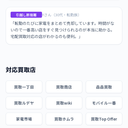
Yさん（30代・転勤族）
引越し断捨離
「転勤のたびに家電をまとめて売却しています。時間がな
いので一番高い店をすぐ見つけられるのが本当に助かる。
宅配買取対応の店がわかるのも便利。」
対応買取店
買取一丁目
買取商店
森森買取
買取ルデヤ
買取wiki
モバイル一番
家電市場
買取ホムラ
買取Top Offer