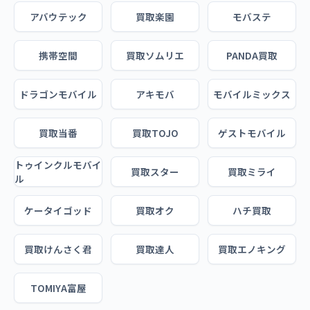
アバウテック
買取楽園
モバステ
携帯空間
買取ソムリエ
PANDA買取
ドラゴンモバイル
アキモバ
モバイルミックス
買取当番
買取TOJO
ゲストモバイル
トゥインクルモバイ
買取スター
買取ミライ
ル
ケータイゴッド
買取オク
ハチ買取
買取けんさく君
買取達人
買取エノキング
TOMIYA富屋