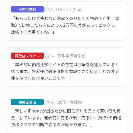
Sさん（30代・会社員）
不用品売却
「もらったけど使わない家電を売りたくて初めて利用。買
取Xで比較したら店によって2万円も差があってビックリ。
比較って大事ですね。」
Nさん（買取業界関係者）
買取店スタッフ
「業界的に価格比較サイトの存在は競争を促進していると
感じます。お客様に適正価格で買取できていることの透明
性を示せるのは良いことです。」
Hさん（20代・会社員）
機種変更派
「新しいiPhoneが出るたびに旧モデルを売って買い替え資
金にしています。発表前に売るか後に売るか、買取Xの価格
推移グラフで判断できるのが助かります。」