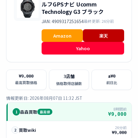
ルフGPSナビ Ucomm
Technology G3 ブラック
JAN: 4909317251654
最終更新: 26分前
Amazon
楽天
Yahoo
¥9,000
±¥0
3店舗
最高買取価格
前日比
価格取得店舗数
情報更新日: 2026年08月07日 11:32 JST
8時間前
森森買取
1
最高値
¥9,000
26分前
買取wiki
2
¥9,000