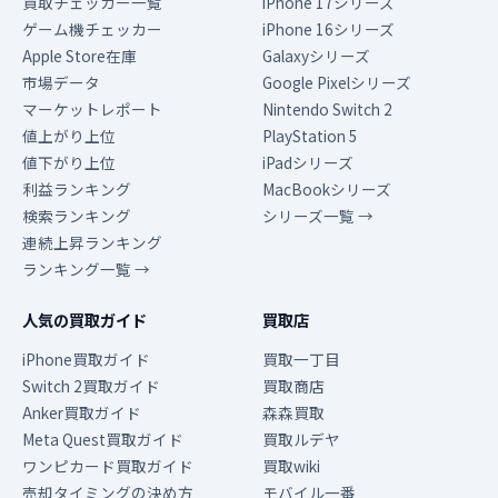
買取チェッカー一覧
iPhone 17シリーズ
ゲーム機チェッカー
iPhone 16シリーズ
Apple Store在庫
Galaxyシリーズ
市場データ
Google Pixelシリーズ
マーケットレポート
Nintendo Switch 2
値上がり上位
PlayStation 5
値下がり上位
iPadシリーズ
利益ランキング
MacBookシリーズ
検索ランキング
シリーズ一覧 →
連続上昇ランキング
ランキング一覧 →
人気の買取ガイド
買取店
iPhone買取ガイド
買取一丁目
Switch 2買取ガイド
買取商店
Anker買取ガイド
森森買取
Meta Quest買取ガイド
買取ルデヤ
ワンピカード買取ガイド
買取wiki
売却タイミングの決め方
モバイル一番