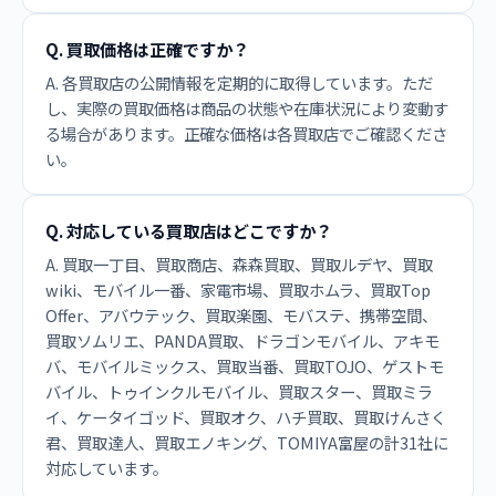
Q. 買取価格は正確ですか？
A. 各買取店の公開情報を定期的に取得しています。ただ
し、実際の買取価格は商品の状態や在庫状況により変動す
る場合があります。正確な価格は各買取店でご確認くださ
い。
Q. 対応している買取店はどこですか？
A. 買取一丁目、買取商店、森森買取、買取ルデヤ、買取
wiki、モバイル一番、家電市場、買取ホムラ、買取Top
Offer、アバウテック、買取楽園、モバステ、携帯空間、
買取ソムリエ、PANDA買取、ドラゴンモバイル、アキモ
バ、モバイルミックス、買取当番、買取TOJO、ゲストモ
バイル、トゥインクルモバイル、買取スター、買取ミラ
イ、ケータイゴッド、買取オク、ハチ買取、買取けんさく
君、買取達人、買取エノキング、TOMIYA富屋の計31社に
対応しています。