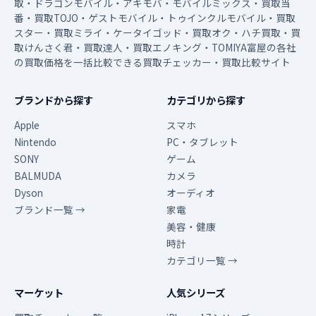
取・ドラゴンモバイル・アキモバ・モバイルミックス・買取当
番・買取TOJO・ゲストモバイル・トゥインクルモバイル・買取
スター・買取ミライ・ケータイゴッド・買取オク・ハチ買取・買
取けんさく君・買取達人・買取エノキング・TOMIYA富屋の各社
の買取価格を一括比較できる買取チェッカー・買取比較サイト
ブランドから探す
カテゴリから探す
Apple
スマホ
Nintendo
PC・タブレット
SONY
ゲーム
BALMUDA
カメラ
Dyson
オーディオ
ブランド一覧 →
家電
美容・健康
時計
カテゴリ一覧 →
マーケット
人気シリーズ