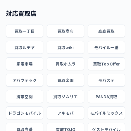
対応買取店
買取一丁目
買取商店
森森買取
買取ルデヤ
買取wiki
モバイル一番
家電市場
買取ホムラ
買取Top Offer
アバウテック
買取楽園
モバステ
携帯空間
買取ソムリエ
PANDA買取
ドラゴンモバイル
アキモバ
モバイルミックス
買取当番
買取TOJO
ゲストモバイル