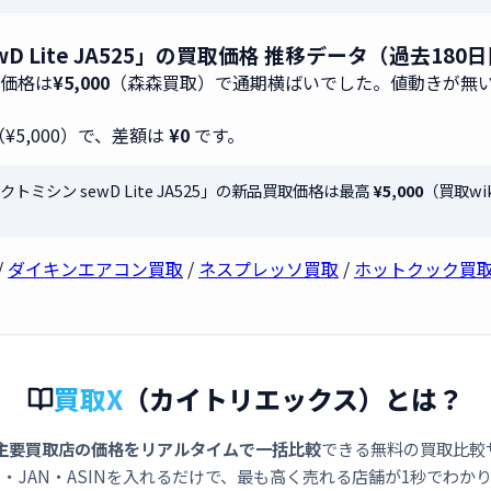
wD Lite JA525」の買取価格 推移データ（過去180
取価格は
¥5,000
（森森買取）で通期横ばいでした。値動きが無
（¥5,000）で、差額は
¥0
です。
クトミシン sewD Lite JA525」の新品買取価格は最高
¥5,000
（買取w
/
ダイキンエアコン買取
/
ネスプレッソ買取
/
ホットクック買
買取X
（カイトリエックス）とは？
主要買取店の価格をリアルタイムで一括比較
できる無料の買取比較
・JAN・ASINを入れるだけで、最も高く売れる店舗が1秒でわか