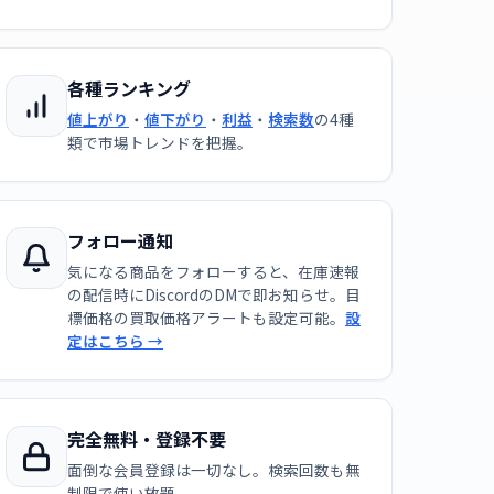
各種ランキング
値上がり
・
値下がり
・
利益
・
検索数
の4種
類で市場トレンドを把握。
フォロー通知
気になる商品をフォローすると、在庫速報
の配信時にDiscordのDMで即お知らせ。目
標価格の買取価格アラートも設定可能。
設
定はこちら →
完全無料・登録不要
面倒な会員登録は一切なし。検索回数も無
制限で使い放題。