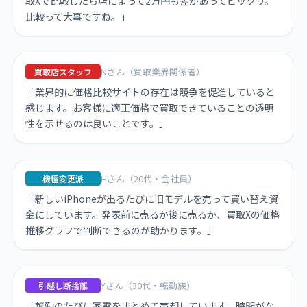
取Xで比較したら店によって2万円も差があってビックリ。
比較って大事ですね。」
Nさん（買取業界関係者）
買取店スタッフ
「業界的に価格比較サイトの存在は競争を促進していると
感じます。お客様に適正価格で買取できていることの透明
性を示せるのは良いことです。」
Hさん（20代・会社員）
機種変更派
「新しいiPhoneが出るたびに旧モデルを売って買い替え資
金にしています。発表前に売るか後に売るか、買取Xの価格
推移グラフで判断できるのが助かります。」
Yさん（30代・転勤族）
引越し断捨離
「転勤のたびに家電をまとめて売却しています。時間がな