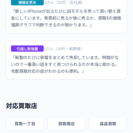
Hさん（20代・会社員）
機種変更派
「新しいiPhoneが出るたびに旧モデルを売って買い替え資
金にしています。発表前に売るか後に売るか、買取Xの価格
推移グラフで判断できるのが助かります。」
Yさん（30代・転勤族）
引越し断捨離
「転勤のたびに家電をまとめて売却しています。時間がな
いので一番高い店をすぐ見つけられるのが本当に助かる。
宅配買取対応の店がわかるのも便利。」
対応買取店
買取一丁目
買取商店
森森買取