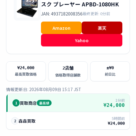
スク プレーヤー APBD-1080HK
JAN: 4937182008356
最終更新: 0分前
Amazon
楽天
Yahoo
¥24,000
±¥0
2店舗
最高買取価格
前日比
価格取得店舗数
情報更新日: 2026年08月09日 15:17 JST
1分前
買取商店
1
最高値
¥24,000
5時間前
森森買取
2
¥24,000