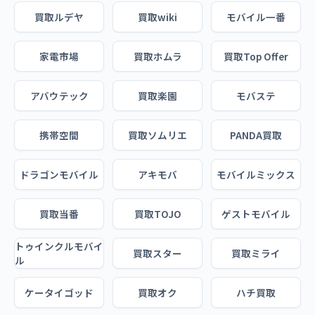
買取ルデヤ
買取wiki
モバイル一番
家電市場
買取ホムラ
買取Top Offer
アバウテック
買取楽園
モバステ
携帯空間
買取ソムリエ
PANDA買取
ドラゴンモバイル
アキモバ
モバイルミックス
買取当番
買取TOJO
ゲストモバイル
トゥインクルモバイ
買取スター
買取ミライ
ル
ケータイゴッド
買取オク
ハチ買取