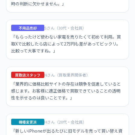
時の判断に欠かせません。」
Sさん（30代・会社員）
不用品売却
「もらったけど使わない家電を売りたくて初めて利用。買
取Xで比較したら店によって2万円も差があってビックリ。
比較って大事ですね。」
Nさん（買取業界関係者）
買取店スタッフ
「業界的に価格比較サイトの存在は競争を促進していると
感じます。お客様に適正価格で買取できていることの透明
性を示せるのは良いことです。」
Hさん（20代・会社員）
機種変更派
「新しいiPhoneが出るたびに旧モデルを売って買い替え資