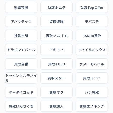
家電市場
買取ホムラ
買取Top Offer
アバウテック
買取楽園
モバステ
携帯空間
買取ソムリエ
PANDA買取
ドラゴンモバイル
アキモバ
モバイルミックス
買取当番
買取TOJO
ゲストモバイル
トゥインクルモバイ
買取スター
買取ミライ
ル
ケータイゴッド
買取オク
ハチ買取
買取けんさく君
買取達人
買取エノキング