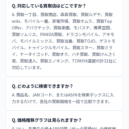
Q. 対応している買取店はどこですか？
A. 買取一丁目、買取商店、森森買取、買取ルデヤ、買取
wiki、モバイル一番、家電市場、買取ホムラ、買取Top
Offer、アバウテック、買取楽園、モバステ、携帯空間、
買取ソムリエ、PANDA買取、ドラゴンモバイル、アキモ
バ、モバイルミックス、買取当番、買取TOJO、ゲストモ
バイル、トゥインクルモバイル、買取スター、買取ミラ
イ、ケータイゴッド、買取オク、ハチ買取、買取けんさく
君、買取達人、買取エノキング、TOMIYA富屋の計31社に
対応しています。
Q. どのように検索できますか？
A. 商品名、JANコード、またはASINを検索ボックスに入
力するだけで、各社の買取価格を一括で比較できます。
Q. 価格推移グラフは見られますか？
A. はい、各商品の最大180日間（データ蓄積分）の価格推