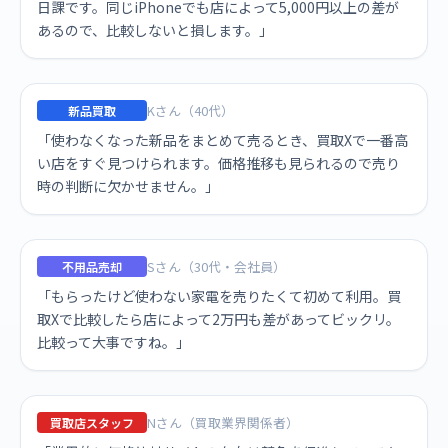
日課です。同じiPhoneでも店によって5,000円以上の差が
あるので、比較しないと損します。」
Kさん（40代）
新品買取
「使わなくなった新品をまとめて売るとき、買取Xで一番高
い店をすぐ見つけられます。価格推移も見られるので売り
時の判断に欠かせません。」
Sさん（30代・会社員）
不用品売却
「もらったけど使わない家電を売りたくて初めて利用。買
取Xで比較したら店によって2万円も差があってビックリ。
比較って大事ですね。」
Nさん（買取業界関係者）
買取店スタッフ