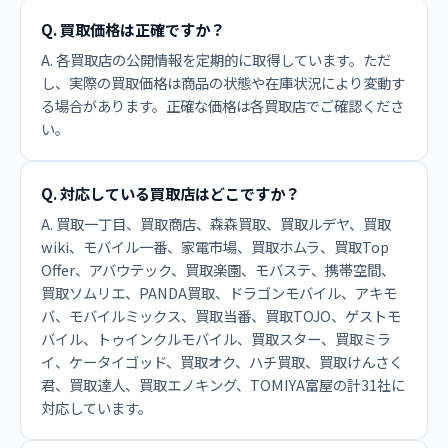
Q. 買取価格は正確ですか？
A. 各買取店の公開情報を定期的に取得しています。ただ
し、実際の買取価格は商品の状態や在庫状況により変動す
る場合があります。正確な価格は各買取店でご確認くださ
い。
Q. 対応している買取店はどこですか？
A. 買取一丁目、買取商店、森森買取、買取ルデヤ、買取
wiki、モバイル一番、家電市場、買取ホムラ、買取Top
Offer、アバウテック、買取楽園、モバステ、携帯空間、
買取ソムリエ、PANDA買取、ドラゴンモバイル、アキモ
バ、モバイルミックス、買取当番、買取TOJO、ゲストモ
バイル、トゥインクルモバイル、買取スター、買取ミラ
イ、ケータイゴッド、買取オク、ハチ買取、買取けんさく
君、買取達人、買取エノキング、TOMIYA富屋の計31社に
対応しています。