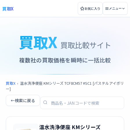
買取X
お気に入り
メニュー
買取X
買取比較サイト
複数社の買取価格を瞬時に一括比較
買取X
›
温水洗浄便座 KMシリーズ TCF8CM57 #SC1 [パステルアイボリ
ー]
←
検索に戻る
温水洗浄便座 KMシリーズ