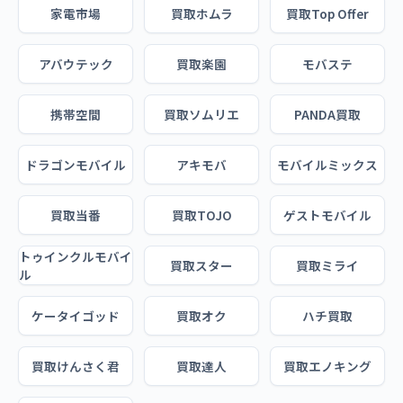
家電市場
買取ホムラ
買取Top Offer
アバウテック
買取楽園
モバステ
携帯空間
買取ソムリエ
PANDA買取
ドラゴンモバイル
アキモバ
モバイルミックス
買取当番
買取TOJO
ゲストモバイル
トゥインクルモバイ
買取スター
買取ミライ
ル
ケータイゴッド
買取オク
ハチ買取
買取けんさく君
買取達人
買取エノキング