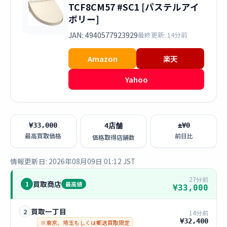
TCF8CM57 #SC1 [パステルアイ
ボリー]
JAN: 4940577923929
最終更新: 14分前
Amazon
楽天
Yahoo
¥33,000
±¥0
4店舗
最高買取価格
前日比
価格取得店舗数
情報更新日: 2026年08月09日 01:12 JST
27分前
買取商店
1
最高値
¥33,000
買取一丁目
2
14分前
¥32,400
※東京、埼玉もしくは郵送買取限定