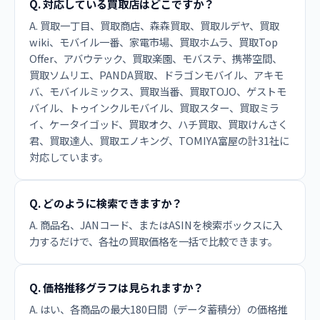
Q. 対応している買取店はどこですか？
A. 買取一丁目、買取商店、森森買取、買取ルデヤ、買取
wiki、モバイル一番、家電市場、買取ホムラ、買取Top
Offer、アバウテック、買取楽園、モバステ、携帯空間、
買取ソムリエ、PANDA買取、ドラゴンモバイル、アキモ
バ、モバイルミックス、買取当番、買取TOJO、ゲストモ
バイル、トゥインクルモバイル、買取スター、買取ミラ
イ、ケータイゴッド、買取オク、ハチ買取、買取けんさく
君、買取達人、買取エノキング、TOMIYA富屋の計31社に
対応しています。
Q. どのように検索できますか？
A. 商品名、JANコード、またはASINを検索ボックスに入
力するだけで、各社の買取価格を一括で比較できます。
Q. 価格推移グラフは見られますか？
A. はい、各商品の最大180日間（データ蓄積分）の価格推