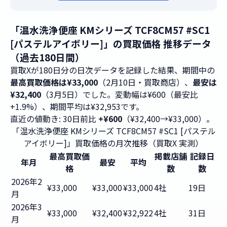
「温水洗浄便座 KMシリーズ TCF8CM57 #SC1
[パステルアイボリー]」の買取価格 推移データ
（過去180日間）
買取Xが180日分の日次データを記録した結果、期間中の
最高買取価格は¥33,000
（2月10日・買取商店）、
最安は
¥32,400
（3月5日）でした。変動幅は¥600（最安比
+1.9%）、期間平均は¥32,953です。
直近の値動き: 30日前比
+¥600
（¥32,400→¥33,000）。
「温水洗浄便座 KMシリーズ TCF8CM57 #SC1 [パステル
アイボリー]」買取価格の月次推移（買取X 実測）
最高買取価
掲載店舗
記録日
年月
最安
平均
格
数
数
2026年2
¥33,000
¥33,000
¥33,000
4社
19日
月
2026年3
¥33,000
¥32,400
¥32,922
4社
31日
月