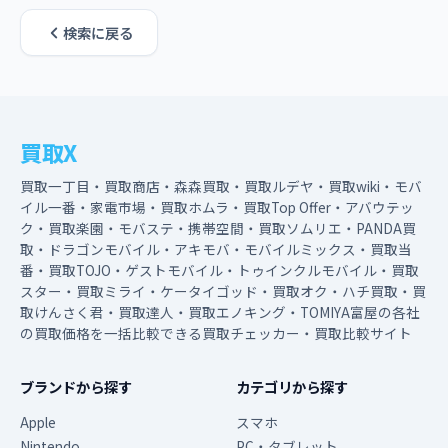
検索に戻る
買取X
買取一丁目・買取商店・森森買取・買取ルデヤ・買取wiki・モバ
イル一番・家電市場・買取ホムラ・買取Top Offer・アバウテッ
ク・買取楽園・モバステ・携帯空間・買取ソムリエ・PANDA買
取・ドラゴンモバイル・アキモバ・モバイルミックス・買取当
番・買取TOJO・ゲストモバイル・トゥインクルモバイル・買取
スター・買取ミライ・ケータイゴッド・買取オク・ハチ買取・買
取けんさく君・買取達人・買取エノキング・TOMIYA富屋の各社
の買取価格を一括比較できる買取チェッカー・買取比較サイト
ブランドから探す
カテゴリから探す
Apple
スマホ
Nintendo
PC・タブレット