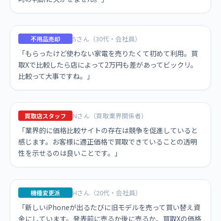
Sさん（30代・会社員）
不用品売却
「もらったけど使わない家電を売りたくて初めて利用。買
取Xで比較したら店によって2万円も差があってビックリ。
比較って大事ですね。」
Nさん（買取業界関係者）
買取店スタッフ
「業界的に価格比較サイトの存在は競争を促進していると
感じます。お客様に適正価格で買取できていることの透明
性を示せるのは良いことです。」
Hさん（20代・会社員）
機種変更派
「新しいiPhoneが出るたびに旧モデルを売って買い替え資
金にしています。発表前に売るか後に売るか、買取Xの価格