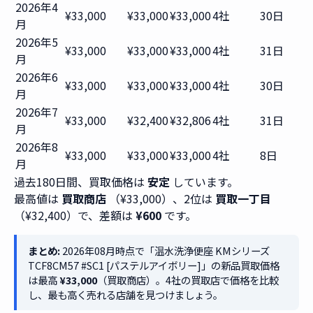
2026年4
¥33,000
¥33,000
¥33,000
4社
30日
月
2026年5
¥33,000
¥33,000
¥33,000
4社
31日
月
2026年6
¥33,000
¥33,000
¥33,000
4社
30日
月
2026年7
¥33,000
¥32,400
¥32,806
4社
31日
月
2026年8
¥33,000
¥33,000
¥33,000
4社
8日
月
過去180日間、買取価格は
安定
しています。
最高値は
買取商店
（¥33,000）、2位は
買取一丁目
（¥32,400）で、差額は
¥600
です。
まとめ:
2026年08月時点で「温水洗浄便座 KMシリーズ
TCF8CM57 #SC1 [パステルアイボリー]」の新品買取価格
は最高
¥33,000
（買取商店）。4社の買取店で価格を比較
し、最も高く売れる店舗を見つけましょう。