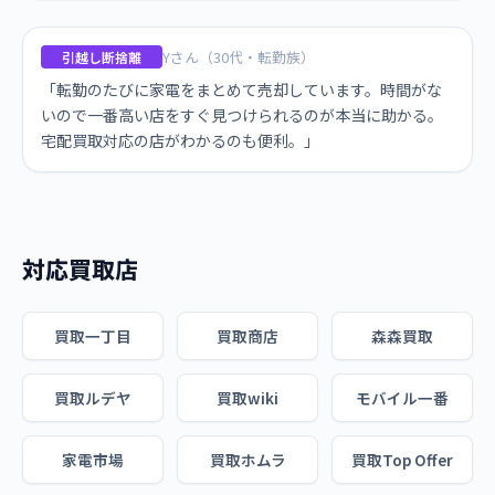
Yさん（30代・転勤族）
引越し断捨離
「転勤のたびに家電をまとめて売却しています。時間がな
いので一番高い店をすぐ見つけられるのが本当に助かる。
宅配買取対応の店がわかるのも便利。」
対応買取店
買取一丁目
買取商店
森森買取
買取ルデヤ
買取wiki
モバイル一番
家電市場
買取ホムラ
買取Top Offer