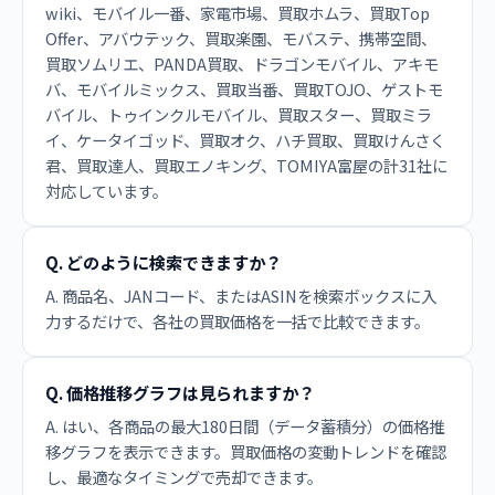
wiki、モバイル一番、家電市場、買取ホムラ、買取Top
Offer、アバウテック、買取楽園、モバステ、携帯空間、
買取ソムリエ、PANDA買取、ドラゴンモバイル、アキモ
バ、モバイルミックス、買取当番、買取TOJO、ゲストモ
バイル、トゥインクルモバイル、買取スター、買取ミラ
イ、ケータイゴッド、買取オク、ハチ買取、買取けんさく
君、買取達人、買取エノキング、TOMIYA富屋の計31社に
対応しています。
Q. どのように検索できますか？
A. 商品名、JANコード、またはASINを検索ボックスに入
力するだけで、各社の買取価格を一括で比較できます。
Q. 価格推移グラフは見られますか？
A. はい、各商品の最大180日間（データ蓄積分）の価格推
移グラフを表示できます。買取価格の変動トレンドを確認
し、最適なタイミングで売却できます。