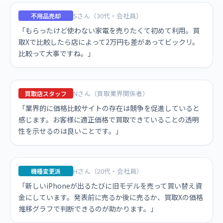
Sさん（30代・会社員）
不用品売却
「もらったけど使わない家電を売りたくて初めて利用。買
取Xで比較したら店によって2万円も差があってビックリ。
比較って大事ですね。」
Nさん（買取業界関係者）
買取店スタッフ
「業界的に価格比較サイトの存在は競争を促進していると
感じます。お客様に適正価格で買取できていることの透明
性を示せるのは良いことです。」
Hさん（20代・会社員）
機種変更派
「新しいiPhoneが出るたびに旧モデルを売って買い替え資
金にしています。発表前に売るか後に売るか、買取Xの価格
推移グラフで判断できるのが助かります。」