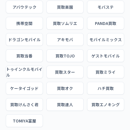
アバウテック
買取楽園
モバステ
携帯空間
買取ソムリエ
PANDA買取
ドラゴンモバイル
アキモバ
モバイルミックス
買取当番
買取TOJO
ゲストモバイル
トゥインクルモバイ
買取スター
買取ミライ
ル
ケータイゴッド
買取オク
ハチ買取
買取けんさく君
買取達人
買取エノキング
TOMIYA富屋