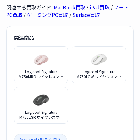
関連する買取ガイド:
MacBook買取
/
iPad買取
/
ノート
PC買取
/
ゲーミングPC買取
/
Surface買取
関連商品
Logicool Signature
Logicool Signature
M750MRO ワイヤレスマウ
M750LOW ワイヤレスマウ
ス 静音 レギュラー ローズ
ス 静音 ラージ オフホワイ
ワイヤレス マウス 無線
ト ワイヤレス マウス 無線
Bluetooth Logi Bolt
Bluetooth Logi Bolt
Unifying非対応 windows
Unifying非対応 windows
mac iPad Android Chrome
mac iPad Android Chrome
OS スクロールホイール 無
OS スクロールホイール 無
線マウス 静音マウス M750
線マウス 静音マウス M750
Logicool Signature
国内正規品
国内正規品
M750LGR ワイヤレスマウ
ス M750 Black