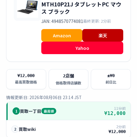
MTH10P21J タブレットPC マウ
ス ブラック
JAN: 4948570774081
最終更新: 2分前
Amazon
楽天
Yahoo
¥12,000
±¥0
2店舗
最高買取価格
前日比
価格取得店舗数
情報更新日: 2026年08月06日 23:14 JST
11分前
買取一丁目
1
最高値
¥12,000
2分前
買取wiki
2
¥12,000