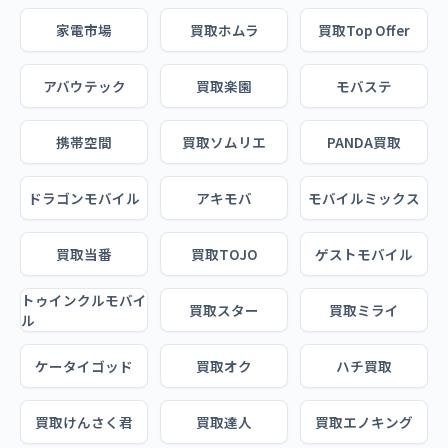
家電市場
買取ホムラ
買取Top Offer
アバウテック
買取楽園
モバステ
携帯空間
買取ソムリエ
PANDA買取
ドラゴンモバイル
アキモバ
モバイルミックス
買取当番
買取TOJO
ゲストモバイル
トゥインクルモバイ
買取スター
買取ミライ
ル
ケータイゴッド
買取オク
ハチ買取
買取けんさく君
買取達人
買取エノキング