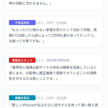
時の判断に欠かせません。」
Sさん（30代・会社員）
不用品売却
「もらったけど使わない家電を売りたくて初めて利用。買
取Xで比較したら店によって2万円も差があってビックリ。
比較って大事ですね。」
Nさん（買取業界関係者）
買取店スタッフ
「業界的に価格比較サイトの存在は競争を促進していると
感じます。お客様に適正価格で買取できていることの透明
性を示せるのは良いことです。」
Hさん（20代・会社員）
機種変更派
「新しいiPhoneが出るたびに旧モデルを売って買い替え資