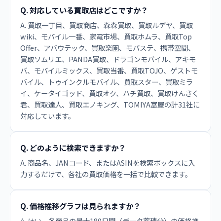
Q. 対応している買取店はどこですか？
A. 買取一丁目、買取商店、森森買取、買取ルデヤ、買取
wiki、モバイル一番、家電市場、買取ホムラ、買取Top
Offer、アバウテック、買取楽園、モバステ、携帯空間、
買取ソムリエ、PANDA買取、ドラゴンモバイル、アキモ
バ、モバイルミックス、買取当番、買取TOJO、ゲストモ
バイル、トゥインクルモバイル、買取スター、買取ミラ
イ、ケータイゴッド、買取オク、ハチ買取、買取けんさく
君、買取達人、買取エノキング、TOMIYA富屋の計31社に
対応しています。
Q. どのように検索できますか？
A. 商品名、JANコード、またはASINを検索ボックスに入
力するだけで、各社の買取価格を一括で比較できます。
Q. 価格推移グラフは見られますか？
A. はい、各商品の最大180日間（データ蓄積分）の価格推