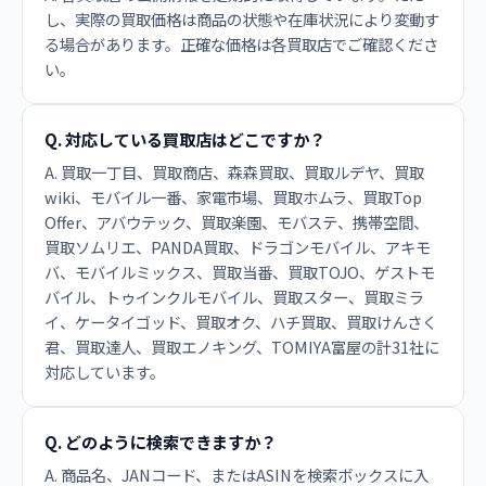
し、実際の買取価格は商品の状態や在庫状況により変動す
る場合があります。正確な価格は各買取店でご確認くださ
い。
Q. 対応している買取店はどこですか？
A. 買取一丁目、買取商店、森森買取、買取ルデヤ、買取
wiki、モバイル一番、家電市場、買取ホムラ、買取Top
Offer、アバウテック、買取楽園、モバステ、携帯空間、
買取ソムリエ、PANDA買取、ドラゴンモバイル、アキモ
バ、モバイルミックス、買取当番、買取TOJO、ゲストモ
バイル、トゥインクルモバイル、買取スター、買取ミラ
イ、ケータイゴッド、買取オク、ハチ買取、買取けんさく
君、買取達人、買取エノキング、TOMIYA富屋の計31社に
対応しています。
Q. どのように検索できますか？
A. 商品名、JANコード、またはASINを検索ボックスに入