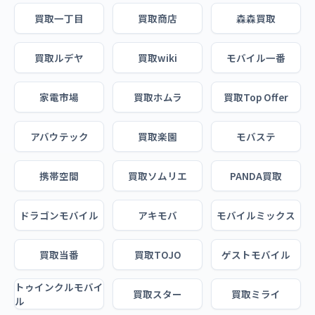
買取一丁目
買取商店
森森買取
買取ルデヤ
買取wiki
モバイル一番
家電市場
買取ホムラ
買取Top Offer
アバウテック
買取楽園
モバステ
携帯空間
買取ソムリエ
PANDA買取
ドラゴンモバイル
アキモバ
モバイルミックス
買取当番
買取TOJO
ゲストモバイル
トゥインクルモバイ
買取スター
買取ミライ
ル