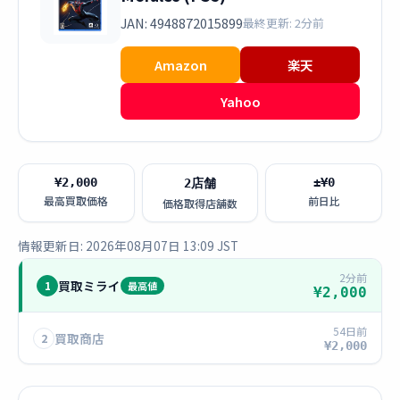
JAN: 4948872015899
最終更新: 2分前
Amazon
楽天
Yahoo
¥2,000
±¥0
2店舗
最高買取価格
前日比
価格取得店舗数
情報更新日: 2026年08月07日 13:09 JST
2分前
買取ミライ
1
最高値
¥2,000
54日前
買取商店
2
¥2,000