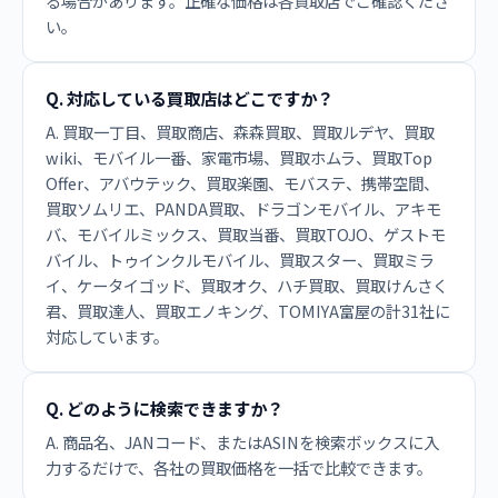
る場合があります。正確な価格は各買取店でご確認くださ
い。
Q. 対応している買取店はどこですか？
A. 買取一丁目、買取商店、森森買取、買取ルデヤ、買取
wiki、モバイル一番、家電市場、買取ホムラ、買取Top
Offer、アバウテック、買取楽園、モバステ、携帯空間、
買取ソムリエ、PANDA買取、ドラゴンモバイル、アキモ
バ、モバイルミックス、買取当番、買取TOJO、ゲストモ
バイル、トゥインクルモバイル、買取スター、買取ミラ
イ、ケータイゴッド、買取オク、ハチ買取、買取けんさく
君、買取達人、買取エノキング、TOMIYA富屋の計31社に
対応しています。
Q. どのように検索できますか？
A. 商品名、JANコード、またはASINを検索ボックスに入
力するだけで、各社の買取価格を一括で比較できます。