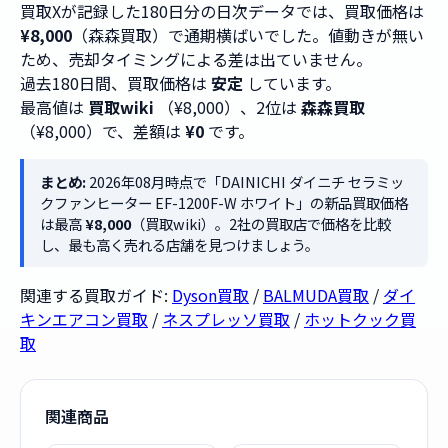
買取Xが記録した180日分の日次データでは、買取価格は
¥8,000
（森森買取）で通期横ばいでした。値動きが無い
ため、売却タイミングによる差は出ていません。
過去180日間、買取価格は
安定
しています。
最高値は
買取wiki
（¥8,000）、2位は
森森買取
（¥8,000）で、差額は
¥0
です。
まとめ:
2026年08月時点で「DAINICHI ダイニチ セラミッ
クファンヒーター EF-1200F-W ホワイト」の新品買取価格
は最高
¥8,000
（買取wiki）。2社の買取店で価格を比較
し、最も高く売れる店舗を見つけましょう。
関連する買取ガイド:
Dyson買取
/
BALMUDA買取
/
ダイ
キンエアコン買取
/
ネスプレッソ買取
/
ホットクック買
取
関連商品