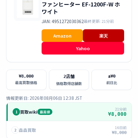
ファンヒーター EF-1200F-W ホ
ワイト
JAN: 4951272030362
最終更新: 21分前
Amazon
楽天
Yahoo
¥8,000
±¥0
2店舗
最高買取価格
前日比
価格取得店舗数
情報更新日: 2026年08月06日 12:38 JST
21分前
買取wiki
1
最高値
¥8,000
16日前
森森買取
2
¥8,000