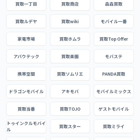
買取一丁目
買取商店
森森買取
買取ルデヤ
買取wiki
モバイル一番
家電市場
買取ホムラ
買取Top Offer
アバウテック
買取楽園
モバステ
携帯空間
買取ソムリエ
PANDA買取
ドラゴンモバイル
アキモバ
モバイルミックス
買取当番
買取TOJO
ゲストモバイル
トゥインクルモバイ
買取スター
買取ミライ
ル