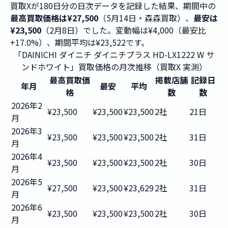
買取Xが180日分の日次データを記録した結果、期間中の
最高買取価格は¥27,500
（5月14日・森森買取）、
最安は
¥23,500
（2月8日）でした。変動幅は¥4,000（最安比
+17.0%）、期間平均は¥23,522です。
「DAINICHI ダイニチ ダイニチプラス HD-LX1222 W サ
ンドホワイト」買取価格の月次推移（買取X 実測）
最高買取価
掲載店舗
記録日
年月
最安
平均
格
数
数
2026年2
¥23,500
¥23,500
¥23,500
2社
21日
月
2026年3
¥23,500
¥23,500
¥23,500
2社
31日
月
2026年4
¥23,500
¥23,500
¥23,500
2社
30日
月
2026年5
¥27,500
¥23,500
¥23,629
2社
31日
月
2026年6
¥23,500
¥23,500
¥23,500
2社
30日
月