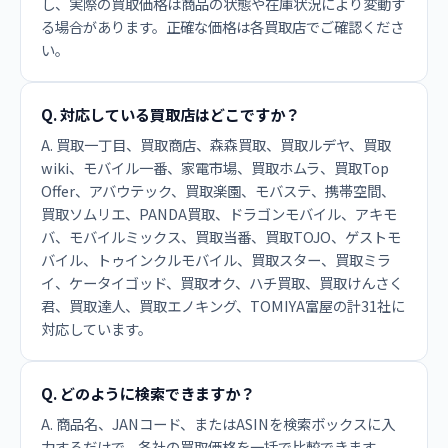
し、実際の買取価格は商品の状態や在庫状況により変動す
る場合があります。正確な価格は各買取店でご確認くださ
い。
Q. 対応している買取店はどこですか？
A. 買取一丁目、買取商店、森森買取、買取ルデヤ、買取
wiki、モバイル一番、家電市場、買取ホムラ、買取Top
Offer、アバウテック、買取楽園、モバステ、携帯空間、
買取ソムリエ、PANDA買取、ドラゴンモバイル、アキモ
バ、モバイルミックス、買取当番、買取TOJO、ゲストモ
バイル、トゥインクルモバイル、買取スター、買取ミラ
イ、ケータイゴッド、買取オク、ハチ買取、買取けんさく
君、買取達人、買取エノキング、TOMIYA富屋の計31社に
対応しています。
Q. どのように検索できますか？
A. 商品名、JANコード、またはASINを検索ボックスに入
力するだけで、各社の買取価格を一括で比較できます。