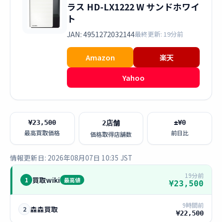
ラス HD-LX1222 W サンドホワイ
ト
JAN: 4951272032144
最終更新: 19分前
Amazon
楽天
Yahoo
¥23,500
±¥0
2店舗
最高買取価格
前日比
価格取得店舗数
情報更新日: 2026年08月07日 10:35 JST
19分前
買取wiki
1
最高値
¥23,500
9時間前
森森買取
2
¥22,500