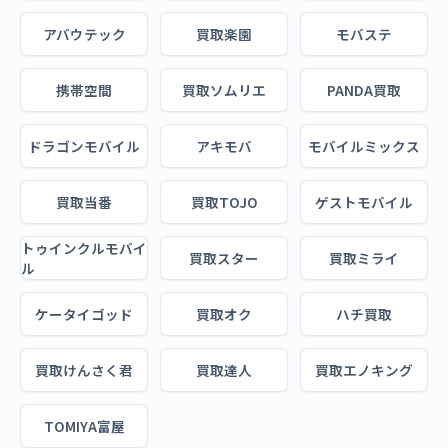
アバウテック
買取楽園
モバステ
携帯空間
買取ソムリエ
PANDA買取
ドラゴンモバイル
アキモバ
モバイルミックス
買取当番
買取TOJO
ゲストモバイル
トゥインクルモバイ
買取スター
買取ミライ
ル
ケータイゴッド
買取オク
ハチ買取
買取けんさく君
買取達人
買取エノキング
TOMIYA富屋