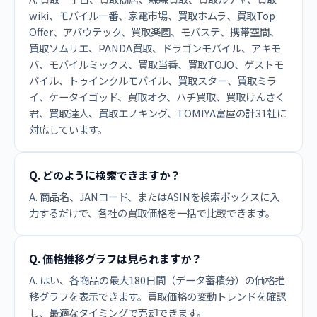
wiki、モバイル一番、家電市場、買取ホムラ、買取Top
Offer、アバウテック、買取楽園、モバステ、携帯空間、
買取ソムリエ、PANDA買取、ドラゴンモバイル、アキモ
バ、モバイルミックス、買取当番、買取TOJO、ゲストモ
バイル、トゥインクルモバイル、買取スター、買取ミラ
イ、ケータイゴッド、買取オク、ハチ買取、買取けんさく
君、買取達人、買取エノキング、TOMIYA富屋の計31社に
対応しています。
Q. どのように検索できますか？
A. 商品名、JANコード、またはASINを検索ボックスに入
力するだけで、各社の買取価格を一括で比較できます。
Q. 価格推移グラフは見られますか？
A. はい、各商品の最大180日間（データ蓄積分）の価格推
移グラフを表示できます。買取価格の変動トレンドを確認
し、最適なタイミングで売却できます。