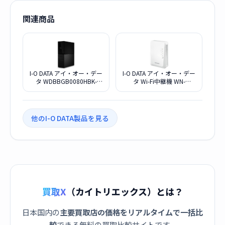
関連商品
I-O DATA アイ・オー・デー
I-O DATA アイ・オー・デー
タ WDBBGB0080HBK-
タ Wi-Fi中継機 WN-
JEEX My Book (2021) 8TB
DAX1800EXP
ブラック
他のI-O DATA製品を見る
買取X
（カイトリエックス）とは？
日本国内の
主要買取店の価格をリアルタイムで一括比
較
できる無料の買取比較サイトです。