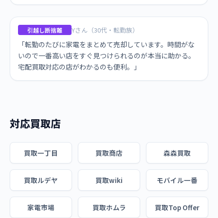
Yさん（30代・転勤族）
引越し断捨離
「転勤のたびに家電をまとめて売却しています。時間がな
いので一番高い店をすぐ見つけられるのが本当に助かる。
宅配買取対応の店がわかるのも便利。」
対応買取店
買取一丁目
買取商店
森森買取
買取ルデヤ
買取wiki
モバイル一番
家電市場
買取ホムラ
買取Top Offer