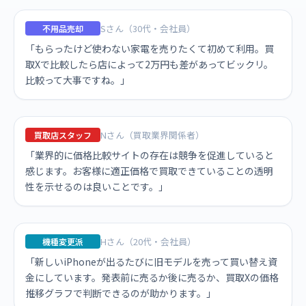
Sさん（30代・会社員）
不用品売却
「もらったけど使わない家電を売りたくて初めて利用。買
取Xで比較したら店によって2万円も差があってビックリ。
比較って大事ですね。」
Nさん（買取業界関係者）
買取店スタッフ
「業界的に価格比較サイトの存在は競争を促進していると
感じます。お客様に適正価格で買取できていることの透明
性を示せるのは良いことです。」
Hさん（20代・会社員）
機種変更派
「新しいiPhoneが出るたびに旧モデルを売って買い替え資
金にしています。発表前に売るか後に売るか、買取Xの価格
推移グラフで判断できるのが助かります。」