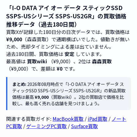
「I-O DATA アイ オー データ スティックSSD
SSPS-USシリーズ SSPS-US2GR」の買取価格
推移データ（過去180日間）
買取Xが記録した180日分の日次データでは、買取価格は
¥9,000
（森森買取）で通期横ばいでした。値動きが無い
ため、売却タイミングによる差は出ていません。
過去180日間、買取価格は
安定
しています。
最高値は
買取wiki
（¥9,000）、2位は
森森買取
（¥9,000）で、差額は
¥0
です。
まとめ:
2026年08月時点で「I-O DATA アイ オー データ ス
ティックSSD SSPS-USシリーズ SSPS-US2GR」の新品買取
価格は最高
¥9,000
（買取wiki）。2社の買取店で価格を比
較し、最も高く売れる店舗を見つけましょう。
関連する買取ガイド:
MacBook買取
/
iPad買取
/
ノート
PC買取
/
ゲーミングPC買取
/
Surface買取