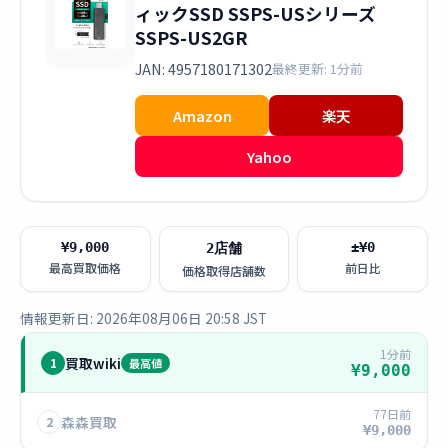
ィックSSD SSPS-USシリーズ
SSPS-US2GR
JAN: 4957180171302
最終更新: 1分前
Amazon
楽天
Yahoo
¥9,000
±¥0
2店舗
最高買取価格
前日比
価格取得店舗数
情報更新日: 2026年08月06日 20:58 JST
1分前
買取wiki
1
最高値
¥9,000
77日前
森森買取
2
¥9,000