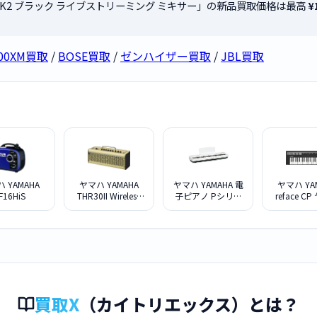
G03MK2 ブラック ライブストリーミング ミキサー」の新品買取価格は最高
¥
000XM買取
/
BOSE買取
/
ゼンハイザー買取
/
JBL買取
 YAMAHA
ヤマハ YAMAHA
ヤマハ YAMAHA 電
ヤマハ YA
F16HiS
THR30II Wireless
子ピアノ Pシリー
reface C
ヤマハ ギターアン
ズ 88鍵盤 ホワイ
モバイルミ
プ
ト P-125WH
ボー
買取X
（カイトリエックス）とは？