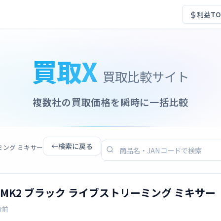
利益TO
買取X
買取比較サイト
複数社の買取価格を瞬時に一括比較
←
検索に戻る
ーミング ミキサー
G03MK2 ブラック ライブストリーミング ミキサー
分前