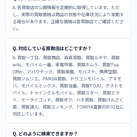
A. 各買取店の公開情報を定期的に取得しています。ただ
し、実際の買取価格は商品の状態や在庫状況により変動す
る場合があります。正確な価格は各買取店でご確認くださ
い。
Q. 対応している買取店はどこですか？
A. 買取一丁目、買取商店、森森買取、買取ルデヤ、買取
wiki、モバイル一番、家電市場、買取ホムラ、買取Top
Offer、アバウテック、買取楽園、モバステ、携帯空間、
買取ソムリエ、PANDA買取、ドラゴンモバイル、アキモ
バ、モバイルミックス、買取当番、買取TOJO、ゲストモ
バイル、トゥインクルモバイル、買取スター、買取ミラ
イ、ケータイゴッド、買取オク、ハチ買取、買取けんさく
君、買取達人、買取エノキング、TOMIYA富屋の計31社に
対応しています。
Q. どのように検索できますか？