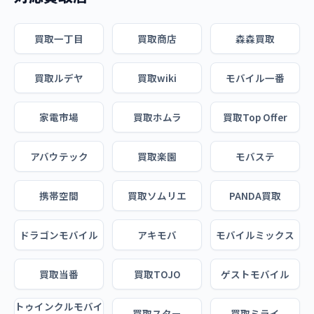
買取一丁目
買取商店
森森買取
買取ルデヤ
買取wiki
モバイル一番
家電市場
買取ホムラ
買取Top Offer
アバウテック
買取楽園
モバステ
携帯空間
買取ソムリエ
PANDA買取
ドラゴンモバイル
アキモバ
モバイルミックス
買取当番
買取TOJO
ゲストモバイル
トゥインクルモバイ
買取スター
買取ミライ