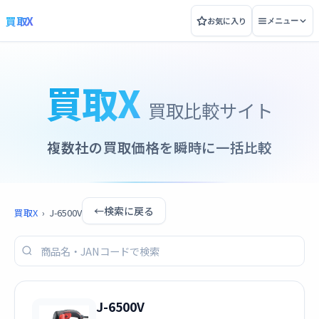
買取X
お気に入り
メニュー
買取X
買取比較サイト
複数社の買取価格を瞬時に一括比較
←
検索に戻る
買取X
›
J-6500V
J-6500V