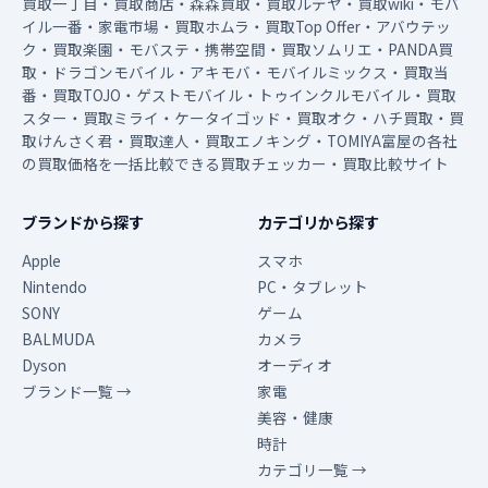
買取一丁目・買取商店・森森買取・買取ルデヤ・買取wiki・モバ
イル一番・家電市場・買取ホムラ・買取Top Offer・アバウテッ
ク・買取楽園・モバステ・携帯空間・買取ソムリエ・PANDA買
取・ドラゴンモバイル・アキモバ・モバイルミックス・買取当
番・買取TOJO・ゲストモバイル・トゥインクルモバイル・買取
スター・買取ミライ・ケータイゴッド・買取オク・ハチ買取・買
取けんさく君・買取達人・買取エノキング・TOMIYA富屋の各社
の買取価格を一括比較できる買取チェッカー・買取比較サイト
ブランドから探す
カテゴリから探す
Apple
スマホ
Nintendo
PC・タブレット
SONY
ゲーム
BALMUDA
カメラ
Dyson
オーディオ
ブランド一覧 →
家電
美容・健康
時計
カテゴリ一覧 →