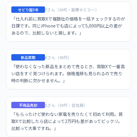
Tさん（30代・副業せどらー）
せどり歴5年
「仕入れ前に買取Xで複数社の価格を一括チェックするのが
日課です。同じiPhoneでも店によって5,000円以上の差が
あるので、比較しないと損します。」
Kさん（40代）
新品買取
「使わなくなった新品をまとめて売るとき、買取Xで一番高
い店をすぐ見つけられます。価格推移も見られるので売り
時の判断に欠かせません。」
Sさん（30代・会社員）
不用品売却
「もらったけど使わない家電を売りたくて初めて利用。買
取Xで比較したら店によって2万円も差があってビックリ。
比較って大事ですね。」