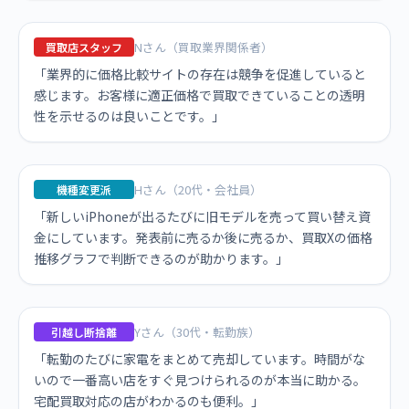
Nさん（買取業界関係者）
買取店スタッフ
「業界的に価格比較サイトの存在は競争を促進していると
感じます。お客様に適正価格で買取できていることの透明
性を示せるのは良いことです。」
Hさん（20代・会社員）
機種変更派
「新しいiPhoneが出るたびに旧モデルを売って買い替え資
金にしています。発表前に売るか後に売るか、買取Xの価格
推移グラフで判断できるのが助かります。」
Yさん（30代・転勤族）
引越し断捨離
「転勤のたびに家電をまとめて売却しています。時間がな
いので一番高い店をすぐ見つけられるのが本当に助かる。
宅配買取対応の店がわかるのも便利。」