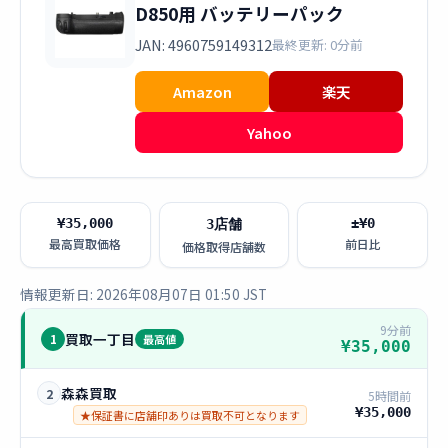
D850用 バッテリーパック
JAN: 4960759149312
最終更新: 0分前
Amazon
楽天
Yahoo
¥35,000
±¥0
3店舗
最高買取価格
前日比
価格取得店舗数
情報更新日: 2026年08月07日 01:50 JST
9分前
買取一丁目
1
最高値
¥35,000
森森買取
2
5時間前
¥35,000
★保証書に店舗印ありは買取不可となります