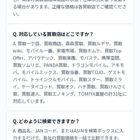
る場合があります。正確な価格は各買取店でご確認くださ
い。
Q. 対応している買取店はどこですか？
A. 買取一丁目、買取商店、森森買取、買取ルデヤ、買取
wiki、モバイル一番、家電市場、買取ホムラ、買取Top
Offer、アバウテック、買取楽園、モバステ、携帯空間、
買取ソムリエ、PANDA買取、ドラゴンモバイル、アキモ
バ、モバイルミックス、買取当番、買取TOJO、ゲストモ
バイル、トゥインクルモバイル、買取スター、買取ミラ
イ、ケータイゴッド、買取オク、ハチ買取、買取けんさく
君、買取達人、買取エノキング、TOMIYA富屋の計31社に
対応しています。
Q. どのように検索できますか？
A. 商品名、JANコード、またはASINを検索ボックスに入
力するだけで、各社の買取価格を一括で比較できます。