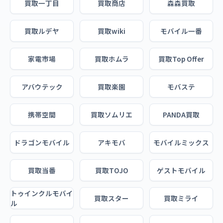
買取一丁目
買取商店
森森買取
買取ルデヤ
買取wiki
モバイル一番
家電市場
買取ホムラ
買取Top Offer
アバウテック
買取楽園
モバステ
携帯空間
買取ソムリエ
PANDA買取
ドラゴンモバイル
アキモバ
モバイルミックス
買取当番
買取TOJO
ゲストモバイル
トゥインクルモバイ
買取スター
買取ミライ
ル