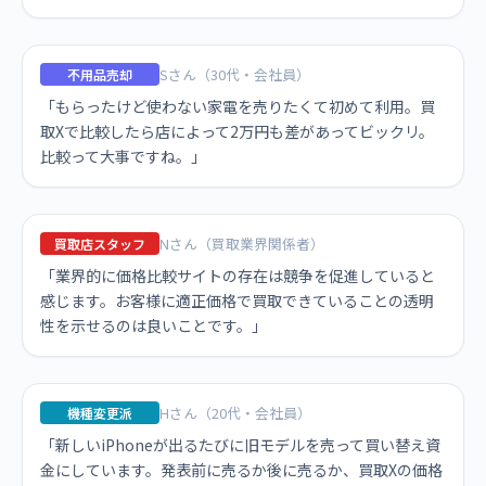
Sさん（30代・会社員）
不用品売却
「もらったけど使わない家電を売りたくて初めて利用。買
取Xで比較したら店によって2万円も差があってビックリ。
比較って大事ですね。」
Nさん（買取業界関係者）
買取店スタッフ
「業界的に価格比較サイトの存在は競争を促進していると
感じます。お客様に適正価格で買取できていることの透明
性を示せるのは良いことです。」
Hさん（20代・会社員）
機種変更派
「新しいiPhoneが出るたびに旧モデルを売って買い替え資
金にしています。発表前に売るか後に売るか、買取Xの価格