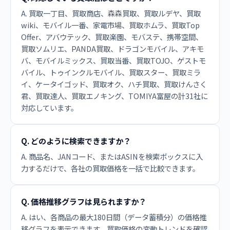
A. 買取一丁目、買取商店、森森買取、買取ルデヤ、買取
wiki、モバイル一番、家電市場、買取ホムラ、買取Top
Offer、アバウテック、買取楽園、モバステ、携帯空間、
買取ソムリエ、PANDA買取、ドラゴンモバイル、アキモ
バ、モバイルミックス、買取当番、買取TOJO、ゲストモ
バイル、トゥインクルモバイル、買取スター、買取ミラ
イ、ケータイゴッド、買取オク、ハチ買取、買取けんさく
君、買取達人、買取エノキング、TOMIYA富屋の計31社に
対応しています。
Q. どのように検索できますか？
A. 商品名、JANコード、またはASINを検索ボックスに入
力するだけで、各社の買取価格を一括で比較できます。
Q. 価格推移グラフは見られますか？
A. はい、各商品の最大180日間（データ蓄積分）の価格推
移グラフを表示できます。買取価格の変動トレンドを確認