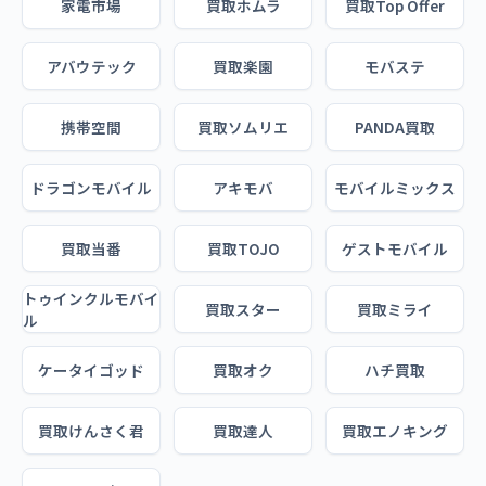
家電市場
買取ホムラ
買取Top Offer
アバウテック
買取楽園
モバステ
携帯空間
買取ソムリエ
PANDA買取
ドラゴンモバイル
アキモバ
モバイルミックス
買取当番
買取TOJO
ゲストモバイル
トゥインクルモバイ
買取スター
買取ミライ
ル
ケータイゴッド
買取オク
ハチ買取
買取けんさく君
買取達人
買取エノキング