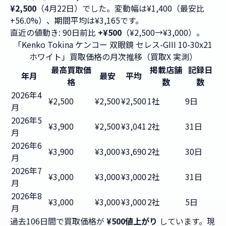
¥2,500
（4月22日）でした。変動幅は¥1,400（最安比
+56.0%）、期間平均は¥3,165です。
直近の値動き: 90日前比
+¥500
（¥2,500→¥3,000）。
「Kenko Tokina ケンコー 双眼鏡 セレス-GIII 10-30x21
ホワイト」買取価格の月次推移（買取X 実測）
最高買取価
掲載店舗
記録日
年月
最安
平均
格
数
数
2026年4
¥2,500
¥2,500
¥2,500
1社
9日
月
2026年5
¥3,900
¥2,500
¥3,041
2社
31日
月
2026年6
¥3,900
¥3,000
¥3,690
2社
30日
月
2026年7
¥3,000
¥3,000
¥3,000
2社
31日
月
2026年8
¥3,000
¥3,000
¥3,000
2社
5日
月
過去106日間で買取価格が
¥500値上がり
しています。現