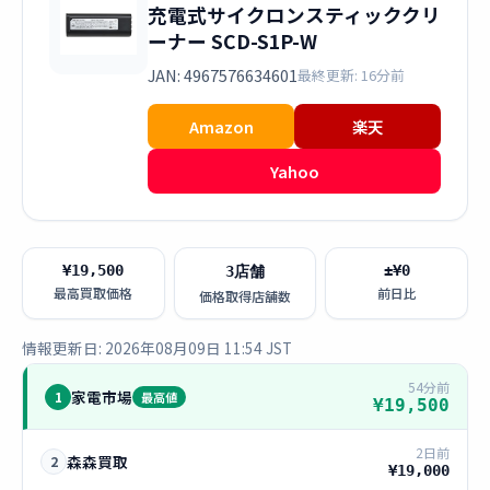
充電式サイクロンスティッククリ
ーナー SCD-S1P-W
JAN: 4967576634601
最終更新: 16分前
Amazon
楽天
Yahoo
¥19,500
±¥0
3店舗
最高買取価格
前日比
価格取得店舗数
情報更新日: 2026年08月09日 11:54 JST
54分前
家電市場
1
最高値
¥19,500
2日前
森森買取
2
¥19,000