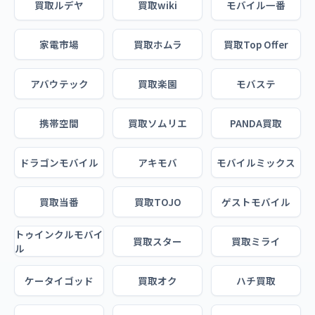
買取ルデヤ
買取wiki
モバイル一番
家電市場
買取ホムラ
買取Top Offer
アバウテック
買取楽園
モバステ
携帯空間
買取ソムリエ
PANDA買取
ドラゴンモバイル
アキモバ
モバイルミックス
買取当番
買取TOJO
ゲストモバイル
トゥインクルモバイ
買取スター
買取ミライ
ル
ケータイゴッド
買取オク
ハチ買取