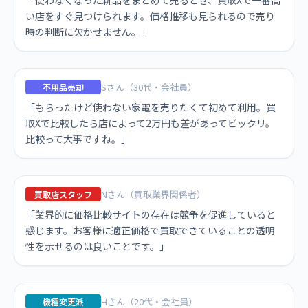
「使わなくなった新品をまとめて売るとき、買取Xで一番高
い店をすぐ見つけられます。価格推移も見られるので売り
時の判断に欠かせません。」
Sさん（30代・会社員）
不用品売却
「もらったけど使わない家電を売りたくて初めて利用。買
取Xで比較したら店によって2万円も差があってビックリ。
比較って大事ですね。」
Nさん（買取業界関係者）
買取店スタッフ
「業界的に価格比較サイトの存在は競争を促進していると
感じます。お客様に適正価格で買取できていることの透明
性を示せるのは良いことです。」
Hさん（20代・会社員）
機種変更派