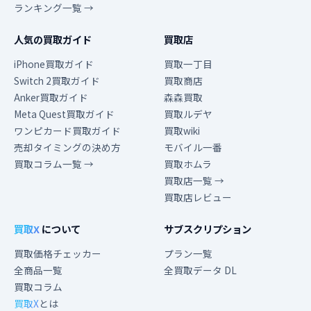
ランキング一覧 →
人気の買取ガイド
買取店
iPhone買取ガイド
買取一丁目
Switch 2買取ガイド
買取商店
Anker買取ガイド
森森買取
Meta Quest買取ガイド
買取ルデヤ
ワンピカード買取ガイド
買取wiki
売却タイミングの決め方
モバイル一番
買取コラム一覧 →
買取ホムラ
買取店一覧 →
買取店レビュー
買取X
について
サブスクリプション
買取価格チェッカー
プラン一覧
全商品一覧
全買取データ DL
買取コラム
買取X
とは