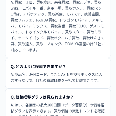
A. 買取一丁目、買取商店、森森買取、買取ルデヤ、買取
wiki、モバイル一番、家電市場、買取ホムラ、買取Top
Offer、アバウテック、買取楽園、モバステ、携帯空間、
買取ソムリエ、PANDA買取、ドラゴンモバイル、アキモ
バ、モバイルミックス、買取当番、買取TOJO、ゲストモ
バイル、トゥインクルモバイル、買取スター、買取ミラ
イ、ケータイゴッド、買取オク、ハチ買取、買取けんさく
君、買取達人、買取エノキング、TOMIYA富屋の計31社に
対応しています。
Q. どのように検索できますか？
A. 商品名、JANコード、またはASINを検索ボックスに入
力するだけで、各社の買取価格を一括で比較できます。
Q. 価格推移グラフは見られますか？
A. はい、各商品の最大180日間（データ蓄積分）の価格推
移グラフを表示できます。買取価格の変動トレンドを確認