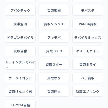
アバウテック
買取楽園
モバステ
携帯空間
買取ソムリエ
PANDA買取
ドラゴンモバイル
アキモバ
モバイルミックス
買取当番
買取TOJO
ゲストモバイル
トゥインクルモバイ
買取スター
買取ミライ
ル
ケータイゴッド
買取オク
ハチ買取
買取けんさく君
買取達人
買取エノキング
TOMIYA富屋