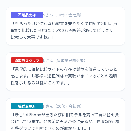
Sさん（30代・会社員）
不用品売却
「もらったけど使わない家電を売りたくて初めて利用。買
取Xで比較したら店によって2万円も差があってビックリ。
比較って大事ですね。」
Nさん（買取業界関係者）
買取店スタッフ
「業界的に価格比較サイトの存在は競争を促進していると
感じます。お客様に適正価格で買取できていることの透明
性を示せるのは良いことです。」
Hさん（20代・会社員）
機種変更派
「新しいiPhoneが出るたびに旧モデルを売って買い替え資
金にしています。発表前に売るか後に売るか、買取Xの価格
推移グラフで判断できるのが助かります。」