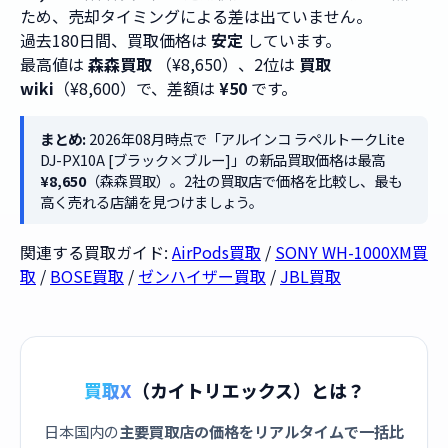
ため、売却タイミングによる差は出ていません。
過去180日間、買取価格は
安定
しています。
最高値は
森森買取
（¥8,650）、2位は
買取
wiki
（¥8,600）で、差額は
¥50
です。
まとめ:
2026年08月時点で「アルインコ ラペルトークLite
DJ-PX10A [ブラック×ブルー]」の新品買取価格は最高
¥8,650
（森森買取）。2社の買取店で価格を比較し、最も
高く売れる店舗を見つけましょう。
関連する買取ガイド:
AirPods買取
/
SONY WH-1000XM買
取
/
BOSE買取
/
ゼンハイザー買取
/
JBL買取
買取X
（カイトリエックス）とは？
日本国内の
主要買取店の価格をリアルタイムで一括比