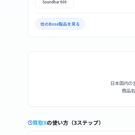
Soundbar 600
他のBose製品を見る
日本国内の
商品名
買取X
の使い方（3ステップ）