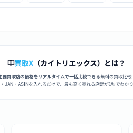
H 256GB ブ
ーダー 2TB 4B-
SH-R80P ブラック
ダー 4B-C
Softbank版
C20BT3
SIMフリー
IMフリー
買取X
（カイトリエックス）とは？
主要買取店の価格をリアルタイムで一括比較
できる無料の買取比較
・JAN・ASINを入れるだけで、最も高く売れる店舗が1秒でわか