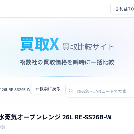
利益TO
買取X
買取比較サイト
複数社の買取価格を瞬時に一括比較
←
検索に戻る
 RE-SS26B-W
水蒸気オーブンレンジ 26L RE-SS26B-W
分前