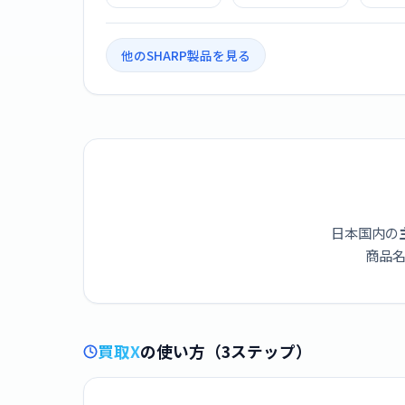
ダー 4B-C60ET3
ダー 4B-C40ET3
A301S
ラック 
S
他のSHARP製品を見る
日本国内の
商品名
買取X
の使い方（3ステップ）