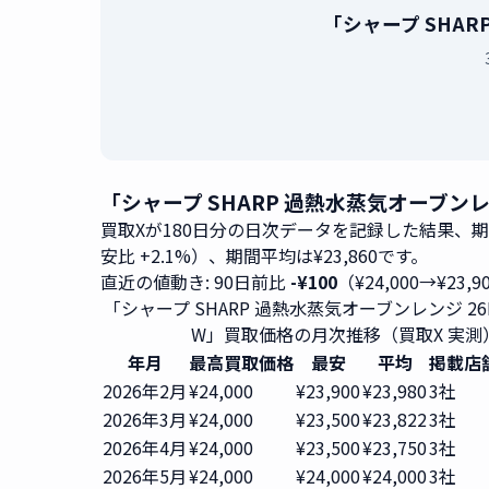
「シャープ SHAR
「シャープ SHARP 過熱水蒸気オーブンレン
買取Xが180日分の日次データを記録した結果、
安比 +2.1%）、期間平均は¥23,860です。
直近の値動き: 90日前比
-¥100
（¥24,000→¥23,
「シャープ SHARP 過熱水蒸気オーブンレンジ 26L R
W」買取価格の月次推移（買取X 実測
年月
最高買取価格
最安
平均
掲載店
2026年2月
¥24,000
¥23,900
¥23,980
3社
2026年3月
¥24,000
¥23,500
¥23,822
3社
2026年4月
¥24,000
¥23,500
¥23,750
3社
2026年5月
¥24,000
¥24,000
¥24,000
3社