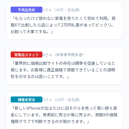
Sさん（30代・会社員）
不用品売却
「もらったけど使わない家電を売りたくて初めて利用。買
取Xで比較したら店によって2万円も差があってビックリ。
比較って大事ですね。」
Nさん（買取業界関係者）
買取店スタッフ
「業界的に価格比較サイトの存在は競争を促進していると
感じます。お客様に適正価格で買取できていることの透明
性を示せるのは良いことです。」
Hさん（20代・会社員）
機種変更派
「新しいiPhoneが出るたびに旧モデルを売って買い替え資
金にしています。発表前に売るか後に売るか、買取Xの価格
推移グラフで判断できるのが助かります。」