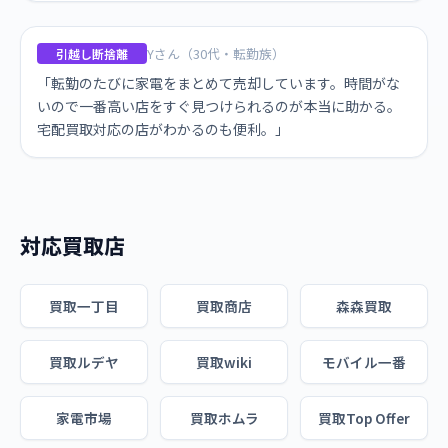
Yさん（30代・転勤族）
引越し断捨離
「転勤のたびに家電をまとめて売却しています。時間がな
いので一番高い店をすぐ見つけられるのが本当に助かる。
宅配買取対応の店がわかるのも便利。」
対応買取店
買取一丁目
買取商店
森森買取
買取ルデヤ
買取wiki
モバイル一番
家電市場
買取ホムラ
買取Top Offer