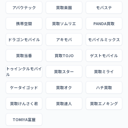
アバウテック
買取楽園
モバステ
携帯空間
買取ソムリエ
PANDA買取
ドラゴンモバイル
アキモバ
モバイルミックス
買取当番
買取TOJO
ゲストモバイル
トゥインクルモバイ
買取スター
買取ミライ
ル
ケータイゴッド
買取オク
ハチ買取
買取けんさく君
買取達人
買取エノキング
TOMIYA富屋