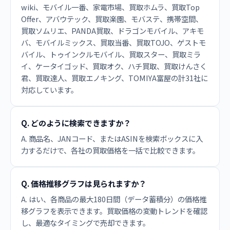
wiki、モバイル一番、家電市場、買取ホムラ、買取Top
Offer、アバウテック、買取楽園、モバステ、携帯空間、
買取ソムリエ、PANDA買取、ドラゴンモバイル、アキモ
バ、モバイルミックス、買取当番、買取TOJO、ゲストモ
バイル、トゥインクルモバイル、買取スター、買取ミラ
イ、ケータイゴッド、買取オク、ハチ買取、買取けんさく
君、買取達人、買取エノキング、TOMIYA富屋の計31社に
対応しています。
Q. どのように検索できますか？
A. 商品名、JANコード、またはASINを検索ボックスに入
力するだけで、各社の買取価格を一括で比較できます。
Q. 価格推移グラフは見られますか？
A. はい、各商品の最大180日間（データ蓄積分）の価格推
移グラフを表示できます。買取価格の変動トレンドを確認
し、最適なタイミングで売却できます。