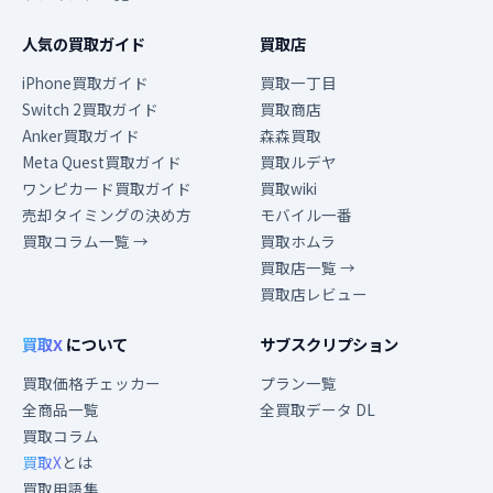
人気の買取ガイド
買取店
iPhone買取ガイド
買取一丁目
Switch 2買取ガイド
買取商店
Anker買取ガイド
森森買取
Meta Quest買取ガイド
買取ルデヤ
ワンピカード買取ガイド
買取wiki
売却タイミングの決め方
モバイル一番
買取コラム一覧 →
買取ホムラ
買取店一覧 →
買取店レビュー
買取X
について
サブスクリプション
買取価格チェッカー
プラン一覧
全商品一覧
全買取データ DL
買取コラム
買取X
とは
買取用語集