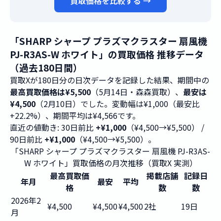
買取価格を比較する →
「SHARP シャープ プラズマクラスター 扇風機
PJ-R3AS-W ホワイト」の買取価格 推移データ
（過去180日間）
買取Xが180日分の日次データを記録した結果、期間中の
最高買取価格は¥5,500
（5月14日・森森買取）、
最安は
¥4,500
（2月10日）でした。変動幅は¥1,000（最安比
+22.2%）、期間平均は¥4,566です。
直近の値動き: 30日前比
+¥1,000
（¥4,500→¥5,500） /
90日前比
+¥1,000
（¥4,500→¥5,500）。
「SHARP シャープ プラズマクラスター 扇風機 PJ-R3AS-
W ホワイト」買取価格の月次推移（買取X 実測）
最高買取価
掲載店舗
記録日
年月
最安
平均
格
数
数
2026年2
¥4,500
¥4,500
¥4,500
2社
19日
月