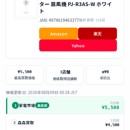
ター 扇風機 PJ-R3AS-W ホワイ
ト
JAN: 4974019463377
最終更新: 5分前
Amazon
楽天
Yahoo
¥5,500
±¥0
3店舗
最高買取価格
前日比
価格取得店舗数
情報更新日: 2026年08月09日 00:38 JST
5分前
家電市場
1
最高値
¥5,500
1日前
森森買取
2
¥4,500