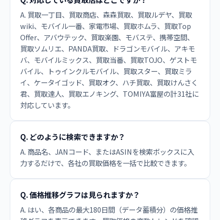
A. 買取一丁目、買取商店、森森買取、買取ルデヤ、買取
wiki、モバイル一番、家電市場、買取ホムラ、買取Top
Offer、アバウテック、買取楽園、モバステ、携帯空間、
買取ソムリエ、PANDA買取、ドラゴンモバイル、アキモ
バ、モバイルミックス、買取当番、買取TOJO、ゲストモ
バイル、トゥインクルモバイル、買取スター、買取ミラ
イ、ケータイゴッド、買取オク、ハチ買取、買取けんさく
君、買取達人、買取エノキング、TOMIYA富屋の計31社に
対応しています。
Q. どのように検索できますか？
A. 商品名、JANコード、またはASINを検索ボックスに入
力するだけで、各社の買取価格を一括で比較できます。
Q. 価格推移グラフは見られますか？
A. はい、各商品の最大180日間（データ蓄積分）の価格推