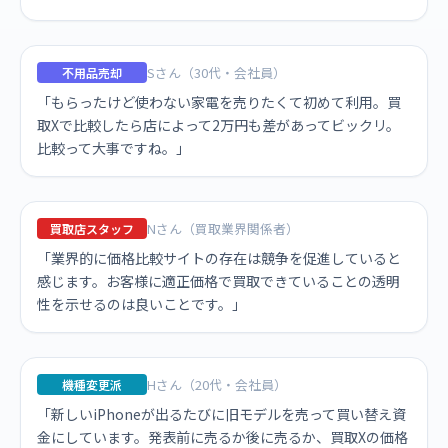
Sさん（30代・会社員）
不用品売却
「もらったけど使わない家電を売りたくて初めて利用。買
取Xで比較したら店によって2万円も差があってビックリ。
比較って大事ですね。」
Nさん（買取業界関係者）
買取店スタッフ
「業界的に価格比較サイトの存在は競争を促進していると
感じます。お客様に適正価格で買取できていることの透明
性を示せるのは良いことです。」
Hさん（20代・会社員）
機種変更派
「新しいiPhoneが出るたびに旧モデルを売って買い替え資
金にしています。発表前に売るか後に売るか、買取Xの価格