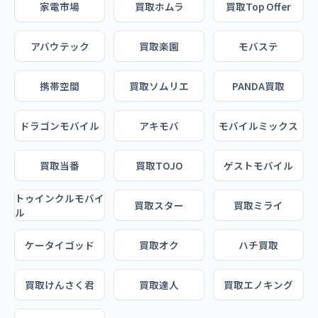
家電市場
買取ホムラ
買取Top Offer
アバウテック
買取楽園
モバステ
携帯空間
買取ソムリエ
PANDA買取
ドラゴンモバイル
アキモバ
モバイルミックス
買取当番
買取TOJO
ゲストモバイル
トゥインクルモバイ
買取スター
買取ミライ
ル
ケータイゴッド
買取オク
ハチ買取
買取けんさく君
買取達人
買取エノキング