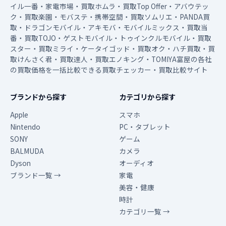
イル一番・家電市場・買取ホムラ・買取Top Offer・アバウテッ
ク・買取楽園・モバステ・携帯空間・買取ソムリエ・PANDA買
取・ドラゴンモバイル・アキモバ・モバイルミックス・買取当
番・買取TOJO・ゲストモバイル・トゥインクルモバイル・買取
スター・買取ミライ・ケータイゴッド・買取オク・ハチ買取・買
取けんさく君・買取達人・買取エノキング・TOMIYA富屋の各社
の買取価格を一括比較できる買取チェッカー・買取比較サイト
ブランドから探す
カテゴリから探す
Apple
スマホ
Nintendo
PC・タブレット
SONY
ゲーム
BALMUDA
カメラ
Dyson
オーディオ
ブランド一覧 →
家電
美容・健康
時計
カテゴリ一覧 →