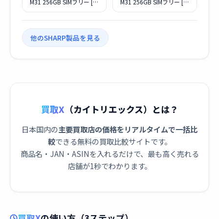
M31 256GB SIMフリー [カ
M31 256GB SIMフリー [チ
シミヤホワイト] (SIMフリ
ャコールブラック] (SIMフ
ー)
リー)
他のSHARP製品を見る
買取X
（カイトリエックス）とは？
日本国内の
主要買取店の価格をリアルタイムで一括比
較
できる無料の買取比較サイトです。
商品名・JAN・ASINを入れるだけで、最も高く売れる
店舗が1秒でわかります。
買取X
の使い方（3ステップ）