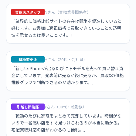
Nさん（買取業界関係者）
買取店スタッフ
「業界的に価格比較サイトの存在は競争を促進していると
感じます。お客様に適正価格で買取できていることの透明
性を示せるのは良いことです。」
Hさん（20代・会社員）
機種変更派
「新しいiPhoneが出るたびに旧モデルを売って買い替え資
金にしています。発表前に売るか後に売るか、買取Xの価格
推移グラフで判断できるのが助かります。」
Yさん（30代・転勤族）
引越し断捨離
「転勤のたびに家電をまとめて売却しています。時間がな
いので一番高い店をすぐ見つけられるのが本当に助かる。
宅配買取対応の店がわかるのも便利。」