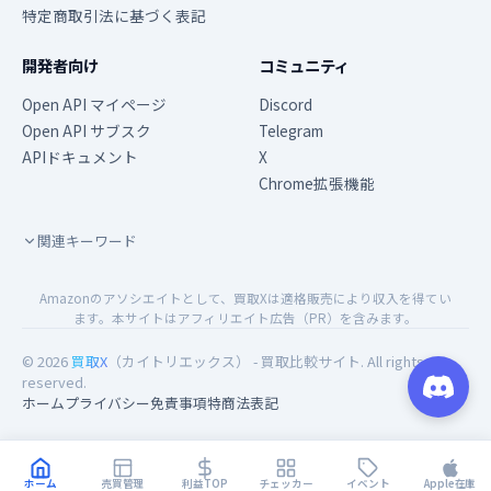
特定商取引法に基づく表記
開発者向け
コミュニティ
Open API マイページ
Discord
Open API サブスク
Telegram
APIドキュメント
X
Chrome拡張機能
関連キーワード
Amazonのアソシエイトとして、買取Xは適格販売により収入を得てい
ます。本サイトはアフィリエイト広告（PR）を含みます。
© 2026
買取X
（カイトリエックス） - 買取比較サイト. All rights
reserved.
ホーム
プライバシー
免責事項
特商法表記
ホーム
売買管理
利益TOP
チェッカー
イベント
Apple在庫