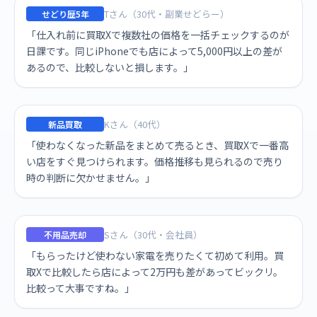
Tさん（30代・副業せどらー）
せどり歴5年
「仕入れ前に買取Xで複数社の価格を一括チェックするのが
日課です。同じiPhoneでも店によって5,000円以上の差が
あるので、比較しないと損します。」
Kさん（40代）
新品買取
「使わなくなった新品をまとめて売るとき、買取Xで一番高
い店をすぐ見つけられます。価格推移も見られるので売り
時の判断に欠かせません。」
Sさん（30代・会社員）
不用品売却
「もらったけど使わない家電を売りたくて初めて利用。買
取Xで比較したら店によって2万円も差があってビックリ。
比較って大事ですね。」