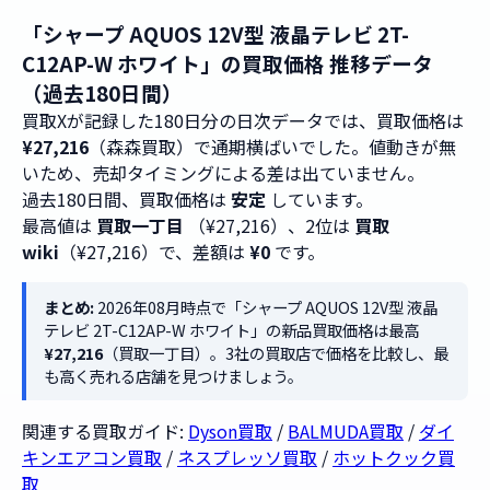
「シャープ AQUOS 12V型 液晶テレビ 2T-
C12AP-W ホワイト」の買取価格 推移データ
（過去180日間）
買取Xが記録した180日分の日次データでは、買取価格は
¥27,216
（森森買取）で通期横ばいでした。値動きが無
いため、売却タイミングによる差は出ていません。
過去180日間、買取価格は
安定
しています。
最高値は
買取一丁目
（¥27,216）、2位は
買取
wiki
（¥27,216）で、差額は
¥0
です。
まとめ:
2026年08月時点で「シャープ AQUOS 12V型 液晶
テレビ 2T-C12AP-W ホワイト」の新品買取価格は最高
¥27,216
（買取一丁目）。3社の買取店で価格を比較し、最
も高く売れる店舗を見つけましょう。
関連する買取ガイド:
Dyson買取
/
BALMUDA買取
/
ダイ
キンエアコン買取
/
ネスプレッソ買取
/
ホットクック買
取