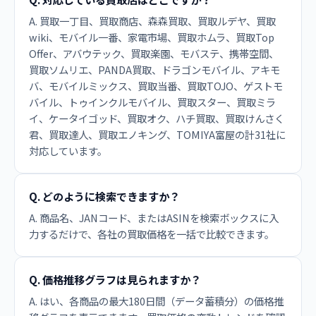
A. 買取一丁目、買取商店、森森買取、買取ルデヤ、買取
wiki、モバイル一番、家電市場、買取ホムラ、買取Top
Offer、アバウテック、買取楽園、モバステ、携帯空間、
買取ソムリエ、PANDA買取、ドラゴンモバイル、アキモ
バ、モバイルミックス、買取当番、買取TOJO、ゲストモ
バイル、トゥインクルモバイル、買取スター、買取ミラ
イ、ケータイゴッド、買取オク、ハチ買取、買取けんさく
君、買取達人、買取エノキング、TOMIYA富屋の計31社に
対応しています。
Q. どのように検索できますか？
A. 商品名、JANコード、またはASINを検索ボックスに入
力するだけで、各社の買取価格を一括で比較できます。
Q. 価格推移グラフは見られますか？
A. はい、各商品の最大180日間（データ蓄積分）の価格推