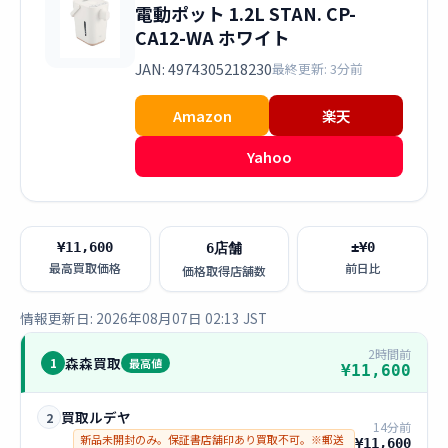
電動ポット 1.2L STAN. CP-
CA12-WA ホワイト
JAN: 4974305218230
最終更新: 3分前
Amazon
楽天
Yahoo
¥11,600
±¥0
6店舗
最高買取価格
前日比
価格取得店舗数
情報更新日: 2026年08月07日 02:13 JST
2時間前
森森買取
1
最高値
¥11,600
買取ルデヤ
2
14分前
新品未開封のみ。保証書店舗印あり買取不可。※郵送
¥11,600