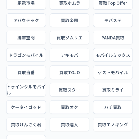
家電市場
買取ホムラ
買取Top Offer
アバウテック
買取楽園
モバステ
携帯空間
買取ソムリエ
PANDA買取
ドラゴンモバイル
アキモバ
モバイルミックス
買取当番
買取TOJO
ゲストモバイル
トゥインクルモバイ
買取スター
買取ミライ
ル
ケータイゴッド
買取オク
ハチ買取
買取けんさく君
買取達人
買取エノキング