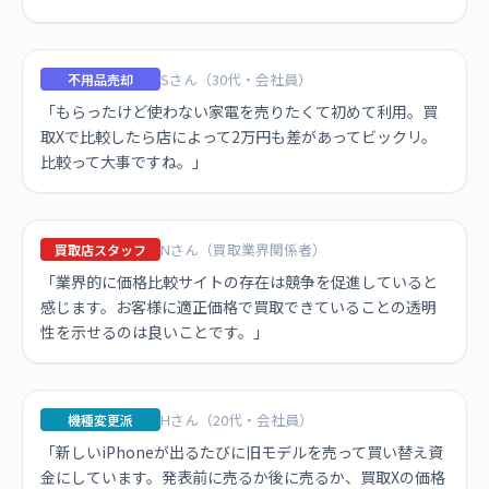
Sさん（30代・会社員）
不用品売却
「もらったけど使わない家電を売りたくて初めて利用。買
取Xで比較したら店によって2万円も差があってビックリ。
比較って大事ですね。」
Nさん（買取業界関係者）
買取店スタッフ
「業界的に価格比較サイトの存在は競争を促進していると
感じます。お客様に適正価格で買取できていることの透明
性を示せるのは良いことです。」
Hさん（20代・会社員）
機種変更派
「新しいiPhoneが出るたびに旧モデルを売って買い替え資
金にしています。発表前に売るか後に売るか、買取Xの価格