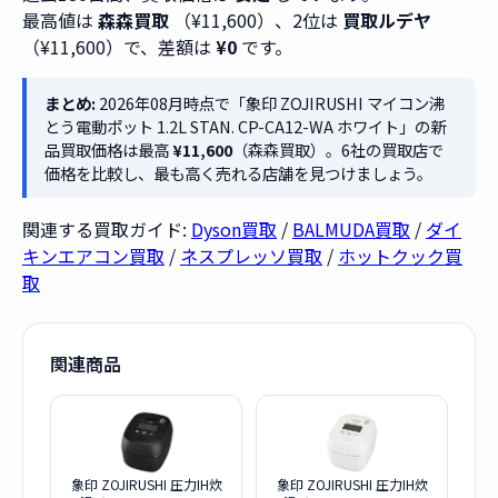
最高値は
森森買取
（¥11,600）、2位は
買取ルデヤ
（¥11,600）で、差額は
¥0
です。
まとめ:
2026年08月時点で「象印 ZOJIRUSHI マイコン沸
とう電動ポット 1.2L STAN. CP-CA12-WA ホワイト」の新
品買取価格は最高
¥11,600
（森森買取）。6社の買取店で
価格を比較し、最も高く売れる店舗を見つけましょう。
関連する買取ガイド:
Dyson買取
/
BALMUDA買取
/
ダイ
キンエアコン買取
/
ネスプレッソ買取
/
ホットクック買
取
関連商品
象印 ZOJIRUSHI 圧力IH炊
象印 ZOJIRUSHI 圧力IH炊