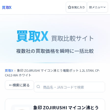
買取X
お気に入り
メニュー
買取X
買取比較サイト
複数社の買取価格を瞬時に一括比較
買取X
›
象印 ZOJIRUSHI マイコン沸とう電動ポット 1.2L STAN. CP-
CA12-WA ホワイト
←
検索に戻る
象印 ZOJIRUSHI マイコン沸とう