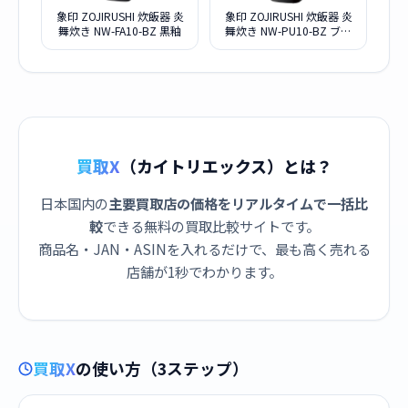
象印 ZOJIRUSHI 炊飯器 炎
象印 ZOJIRUSHI 炊飯器 炎
舞炊き NW-FA10-BZ 黒釉
舞炊き NW-PU10-BZ ブラ
ック
買取X
（カイトリエックス）とは？
日本国内の
主要買取店の価格をリアルタイムで一括比
較
できる無料の買取比較サイトです。
商品名・JAN・ASINを入れるだけで、最も高く売れる
店舗が1秒でわかります。
買取X
の使い方（3ステップ）