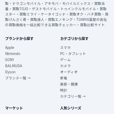
取・ドラゴンモバイル・アキモバ・モバイルミックス・買取当
番・買取TOJO・ゲストモバイル・トゥインクルモバイル・買取
スター・買取ミライ・ケータイゴッド・買取オク・ハチ買取・買
取けんさく君・買取達人・買取エノキング・TOMIYA富屋の各社
の買取価格を一括比較できる買取チェッカー・買取比較サイト
ブランドから探す
カテゴリから探す
Apple
スマホ
Nintendo
PC・タブレット
SONY
ゲーム
BALMUDA
カメラ
Dyson
オーディオ
ブランド一覧 →
家電
美容・健康
時計
カテゴリ一覧 →
マーケット
人気シリーズ