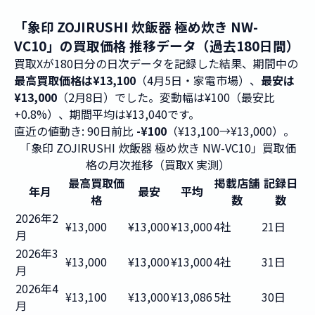
「象印 ZOJIRUSHI 炊飯器 極め炊き NW-
VC10」の買取価格 推移データ（過去180日間）
買取Xが180日分の日次データを記録した結果、期間中の
最高買取価格は¥13,100
（4月5日・家電市場）、
最安は
¥13,000
（2月8日）でした。変動幅は¥100（最安比
+0.8%）、期間平均は¥13,040です。
直近の値動き: 90日前比
-¥100
（¥13,100→¥13,000）。
「象印 ZOJIRUSHI 炊飯器 極め炊き NW-VC10」買取価
格の月次推移（買取X 実測）
最高買取価
掲載店舗
記録日
年月
最安
平均
格
数
数
2026年2
¥13,000
¥13,000
¥13,000
4社
21日
月
2026年3
¥13,000
¥13,000
¥13,000
4社
31日
月
2026年4
¥13,100
¥13,000
¥13,086
5社
30日
月