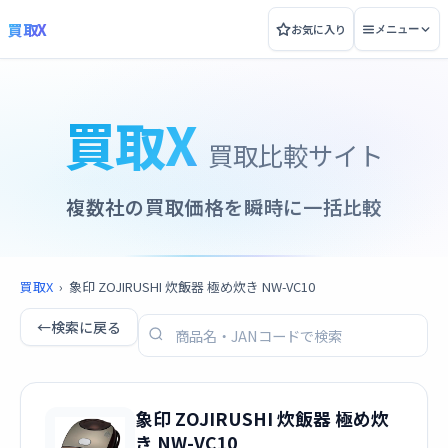
買取X
お気に入り
メニュー
買取X
買取比較サイト
複数社の買取価格を瞬時に一括比較
買取X
›
象印 ZOJIRUSHI 炊飯器 極め炊き NW-VC10
←
検索に戻る
象印 ZOJIRUSHI 炊飯器 極め炊
き NW-VC10