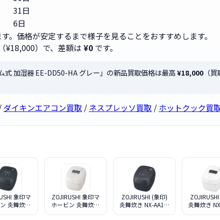
31日
6日
す。価格が安定するまで様子を見ることをおすすめします。
（¥18,000）で、差額は
¥0
です。
チーム式 加湿器 EE-DD50-HA グレー」の新品買取価格は最高
¥18,000
（買
/
ダイキンエアコン買取
/
ネスプレッソ買取
/
ホットクック買
RUSHI 象印マ
ZOJIRUSHI 象印マ
ZOJIRUSHI (象印)
ZOJIRUSHI
ン 炎舞炊き
ホービン 炎舞炊き
炎舞炊き NX-AA10-
炎舞炊き NX-
B10-BZ 黒
NX-AB10-WZ 白
BZ [黒]
WZ [