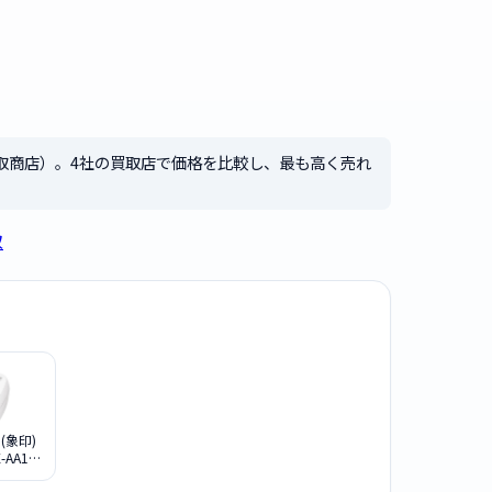
取商店）。4社の買取店で価格を比較し、最も高く売れ
取
 (象印)
AA10-
白]