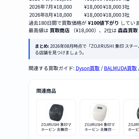
2026年7月
¥18,000
¥18,000
¥18,000
3社
2026年8月
¥18,000
¥18,000
¥18,000
3社
過去180日間で買取価格が
¥100値下がり
していま
最高値は
買取商店
（¥18,000）、2位は
森森買取
まとめ:
2026年08月時点で「ZOJIRUSHI 象印 ス
る店舗を見つけましょう。
関連する買取ガイド:
Dyson買取
/
BALMUDA買取
関連商品
ZOJIRUSHI 象印マ
ZOJIRUSHI 象印マ
ZOJI
ホービン 炎舞炊き
ホービン 炎舞炊き
ホービ
NX-AB18-BZ 黒
NX-AB18-WZ 白
NX-A