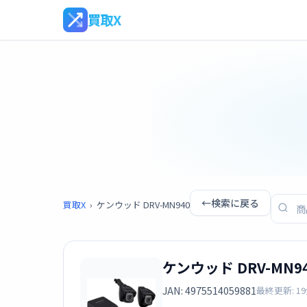
買取X
←
検索に戻る
買取X
›
ケンウッド DRV-MN940
ケンウッド DRV-MN9
JAN: 4975514059881
最終更新: 1