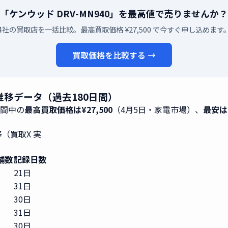
「ケンウッド DRV-MN940」を最高値で売りませんか？
4社の買取店を一括比較。最高買取価格 ¥27,500 で今すぐ申し込めます
買取価格を比較する →
 推移データ（過去180日間）
期間中の
最高買取価格は¥27,500
（4月5日・家電市場）、
最安は¥
移（買取X 実
舗数
記録日数
21日
31日
30日
31日
30日