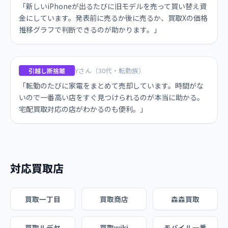
「新しいiPhoneが出るたびに旧モデルを売って買い替え資
金にしています。発表前に売るか後に売るか、買取Xの価格
推移グラフで判断できるのが助かります。」
Yさん（30代・転勤族）
引越し断捨離
「転勤のたびに家電をまとめて売却しています。時間がな
いので一番高い店をすぐ見つけられるのが本当に助かる。
宅配買取対応の店がわかるのも便利。」
対応買取店
買取一丁目
買取商店
森森買取
買取ルデヤ
買取wiki
モバイル一番