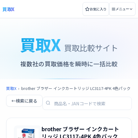
買取X
お気に入り
メニュー
買取X
買取比較サイト
複数社の買取価格を瞬時に一括比較
買取X
›
brother ブラザー インクカートリッジ LC3117-4PK 4色パック
←
検索に戻る
brother ブラザー インクカート
リッジ LC3117-4PK 4色パック