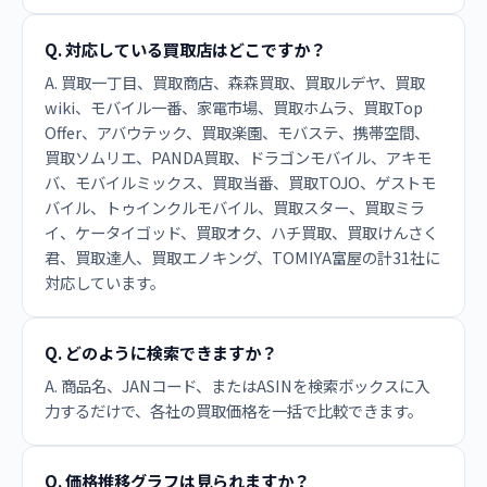
Q. 対応している買取店はどこですか？
A. 買取一丁目、買取商店、森森買取、買取ルデヤ、買取
wiki、モバイル一番、家電市場、買取ホムラ、買取Top
Offer、アバウテック、買取楽園、モバステ、携帯空間、
買取ソムリエ、PANDA買取、ドラゴンモバイル、アキモ
バ、モバイルミックス、買取当番、買取TOJO、ゲストモ
バイル、トゥインクルモバイル、買取スター、買取ミラ
イ、ケータイゴッド、買取オク、ハチ買取、買取けんさく
君、買取達人、買取エノキング、TOMIYA富屋の計31社に
対応しています。
Q. どのように検索できますか？
A. 商品名、JANコード、またはASINを検索ボックスに入
力するだけで、各社の買取価格を一括で比較できます。
Q. 価格推移グラフは見られますか？