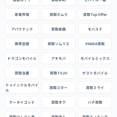
家電市場
買取ホムラ
買取Top Offer
アバウテック
買取楽園
モバステ
携帯空間
買取ソムリエ
PANDA買取
ドラゴンモバイル
アキモバ
モバイルミックス
買取当番
買取TOJO
ゲストモバイル
トゥインクルモバイ
買取スター
買取ミライ
ル
ケータイゴッド
買取オク
ハチ買取
買取けんさく君
買取達人
買取エノキング