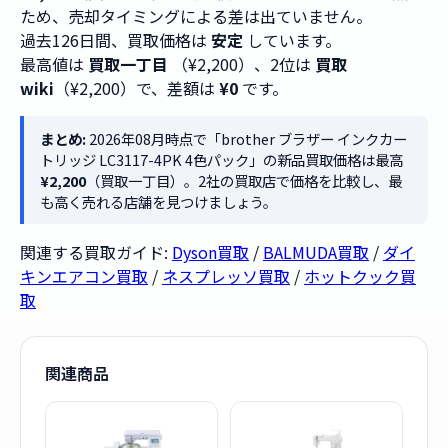
ため、売却タイミングによる差は出ていません。
過去126日間、買取価格は
安定
しています。
最高値は
買取一丁目
（¥2,200）、2位は
買取
wiki
（¥2,200）で、差額は
¥0
です。
まとめ:
2026年08月時点で「brother ブラザー インクカー
トリッジ LC3117-4PK 4色パック」の新品買取価格は最高
¥2,200
（買取一丁目）。2社の買取店で価格を比較し、最
も高く売れる店舗を見つけましょう。
関連する買取ガイド:
Dyson買取
/
BALMUDA買取
/
ダイ
キンエアコン買取
/
ネスプレッソ買取
/
ホットクック買
取
関連商品