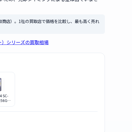
取商店）。1社の買取店で価格を比較し、最も高く売れ
シー）シリーズの買取相場
4 SC-
256G
[コバル
レット]