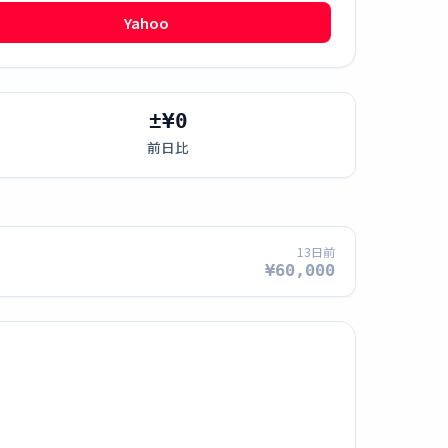
Yahoo
±¥0
前日比
13日前
¥60,000