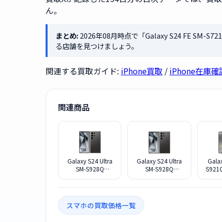
ん。
まとめ:
2026年08月時点で「Galaxy S24 FE SM-
る店舗を見つけましょう。
関連する買取ガイド:
iPhone買取
/
iPhone在庫確
関連商品
Galaxy S24 Ultra
Galaxy S24 Ultra
Gala
SM-S928Q
SM-S928Q
S921
12G+512G SIMフ
12G+1TB SIMフリ
SIM
リー [チタニウム
ー [チタニウム ブ
ス 
ブラック]
ラック]
スマホの買取価格一覧