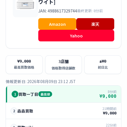
ワイト]
JAN: 4988617329744
最終更新: 8分前
Amazon
楽天
Yahoo
¥9,000
±¥0
3店舗
最高買取価格
前日比
価格取得店舗数
情報更新日: 2026年08月09日 23:12 JST
8分前
買取一丁目
1
最高値
¥9,000
21時間前
森森買取
2
¥9,000
22分前