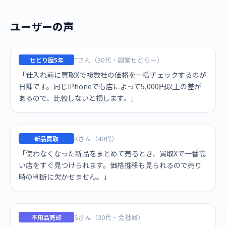
ユーザーの声
Tさん（30代・副業せどらー）
せどり歴5年
「仕入れ前に買取Xで複数社の価格を一括チェックするのが
日課です。同じiPhoneでも店によって5,000円以上の差が
あるので、比較しないと損します。」
Kさん（40代）
新品買取
「使わなくなった新品をまとめて売るとき、買取Xで一番高
い店をすぐ見つけられます。価格推移も見られるので売り
時の判断に欠かせません。」
Sさん（30代・会社員）
不用品売却