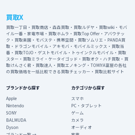
買取X
買取一丁目・買取商店・森森買取・買取ルデヤ・買取wiki・モバ
イル一番・家電市場・買取ホムラ・買取Top Offer・アバウテッ
ク・買取楽園・モバステ・携帯空間・買取ソムリエ・PANDA買
取・ドラゴンモバイル・アキモバ・モバイルミックス・買取当
番・買取TOJO・ゲストモバイル・トゥインクルモバイル・買取
スター・買取ミライ・ケータイゴッド・買取オク・ハチ買取・買
取けんさく君・買取達人・買取エノキング・TOMIYA富屋の各社
の買取価格を一括比較できる買取チェッカー・買取比較サイト
ブランドから探す
カテゴリから探す
Apple
スマホ
Nintendo
PC・タブレット
SONY
ゲーム
BALMUDA
カメラ
Dyson
オーディオ
ブランド一覧 →
家電